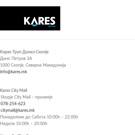
Карес Груп Дооел Скопје
Дичо Петров 3А
1000 Скопје, Северна Македонија
info@kares.mk
Kares City Mall
Skopje City Mall – приземје
078-254-623
citymall@kares.mk
Понеделник до Сабота 10:00h – 22:00h
Недела 10:00h – 20:00h