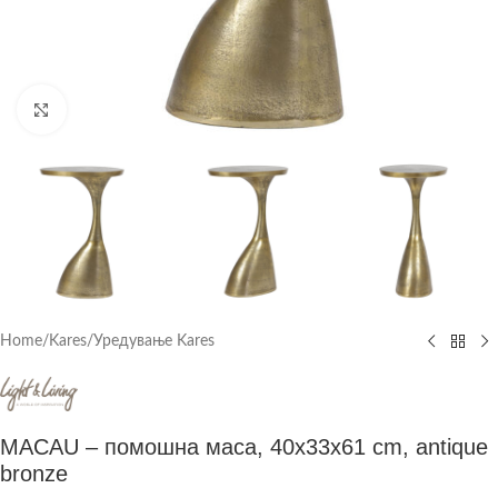
Click to enlarge
Home
/
Kares
/
Уредување Kares
MACAU – помошна маса, 40x33x61 cm, antique
bronze