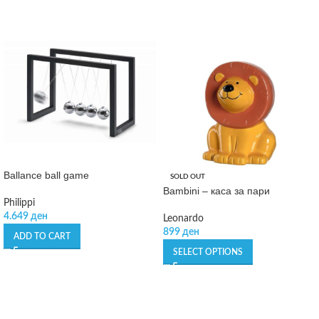
Ballance ball game
SOLD OUT
Bambini – каса за пари
Philippi
4.649
ден
Leonardo
899
ден
ADD TO CART
SELECT OPTIONS