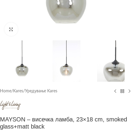
Click to enlarge
Home
/
Kares
/
Уредување Kares
MAYSON – висечка ламба, 23×18 cm, smoked
glass+matt black