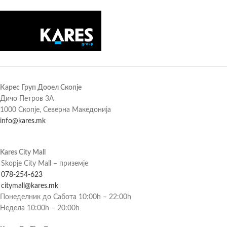
Карес Груп Дооел Скопје
Дичо Петров 3А
1000 Скопје, Северна Македонија
info@kares.mk
Kares City Mall
Skopje City Mall – приземје
078-254-623
citymall@kares.mk
Понеделник до Сабота 10:00h – 22:00h
Недела 10:00h – 20:00h