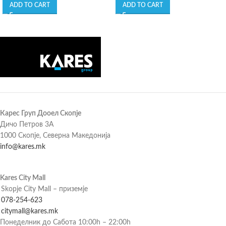
ADD TO CART
ADD TO CART
Карес Груп Дооел Скопје
Дичо Петров 3А
1000 Скопје, Северна Македонија
info@kares.mk
Kares City Mall
Skopje City Mall – приземје
078-254-623
citymall@kares.mk
Понеделник до Сабота 10:00h – 22:00h