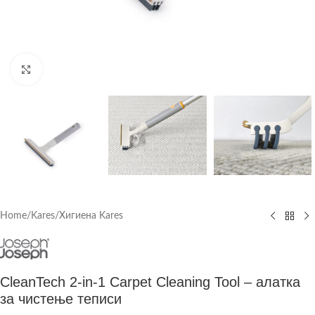
Click to enlarge
Home
/
Kares
/
Хигиена Kares
CleanTech 2-in-1 Carpet Cleaning Tool – алатка
за чистење теписи