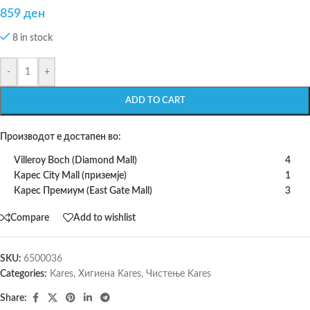
859
ден
8 in stock
-
+
ADD TO CART
Производот е достапен во:
Villeroy Boch (Diamond Mall)
4
Карес City Mall (приземје)
1
Карес Премиум (East Gate Mall)
3
Compare
Add to wishlist
SKU:
6500036
Categories:
Kares
,
Хигиена Kares
,
Чистење Kares
Share: