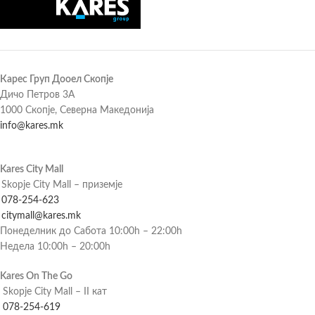
Карес Груп Дооел Скопје
Дичо Петров 3А
1000 Скопје, Северна Македонија
info@kares.mk
Kares City Mall
Skopje City Mall – приземје
078-254-623
citymall@kares.mk
Понеделник до Сабота 10:00h – 22:00h
Недела 10:00h – 20:00h
Kares On The Go
Skopje City Mall – II кат
078-254-619