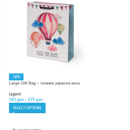
-30%
NEW
Large Gift Bag – голема украсна кеса
Notebook Large –
Legami
Legami
183
ден
–
279
ден
215
ден
–
299
де
SELECT OPTIONS
SELECT OPTIONS