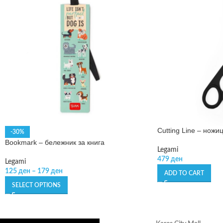
Cutting Line – ножи
-30%
Bookmark – бележник за книга
Legami
479
ден
Legami
125
ден
–
179
ден
ADD TO CART
SELECT OPTIONS