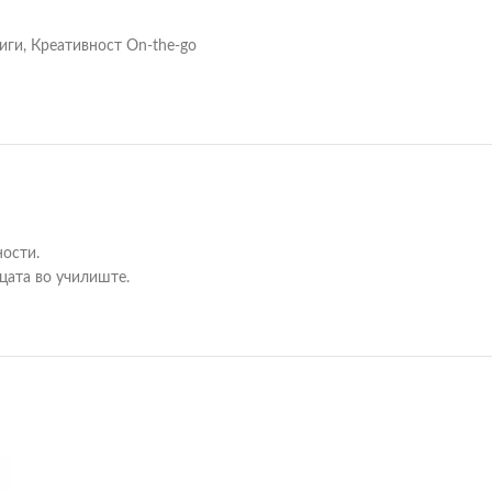
иги
,
Креативност On-the-go
ности.
цата во училиште.