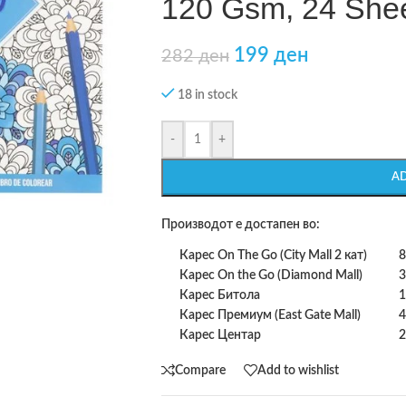
120 Gsm, 24 Shee
199
ден
282
ден
18 in stock
-
+
A
Производот е достапен во:
Карес On The Go (City Mall 2 кат)
8
Карес On the Go (Diamond Mall)
3
Карес Битола
1
Карес Премиум (East Gate Mall)
4
Карес Центар
2
Compare
Add to wishlist