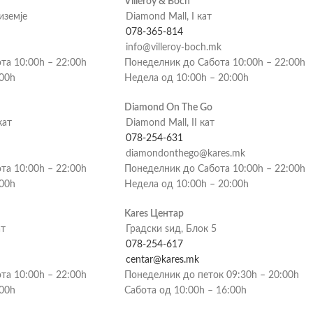
Villeroy & Boch
риземје
Diamond Mall, I кат
078-365-814
info@villeroy-boch.mk
та 10:00h – 22:00h
Понеделник до Сабота 10:00h – 22:00h
:00h
Недела од 10:00h – 20:00h
Diamond On The Go
кат
Diamond Mall, II кат
078-254-631
diamondonthego@kares.mk
та 10:00h – 22:00h
Понеделник до Сабота 10:00h – 22:00h
:00h
Недела од 10:00h – 20:00h
Kares Центар
ат
Градски ѕид, Блок 5
078-254-617
centar@kares.mk
та 10:00h – 22:00h
Понеделник до петок 09:30h – 20:00h
:00h
Сабота од 10:00h – 16:00h