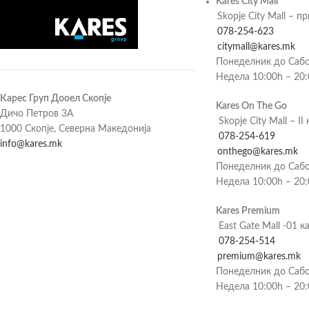
Kares City Mall
Skopje City Mall – п
078-254-623
citymall@kares.mk
Понеделник до Сабо
Недела 10:00h – 20
Карес Груп Дооел Скопје
Kares On The Go
Дичо Петров 3А
Skopje City Mall – II 
1000 Скопје, Северна Македонија
078-254-619
info@kares.mk
onthego@kares.mk
Понеделник до Сабо
Недела 10:00h – 20
Kares Premium
East Gate Mall -01 к
078-254-514
premium@kares.mk
Понеделник до Сабо
Недела 10:00h – 20