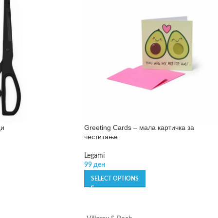
ци
Greeting Cards – мала картичка за
честитање
Legami
99
ден
SELECT OPTIONS