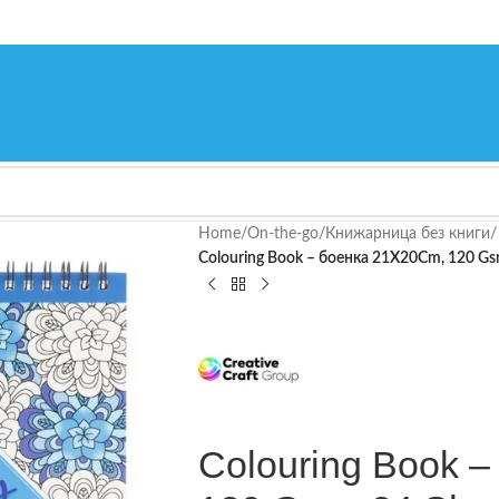
Home
/
On-the-go
/
Книжарница без книги
/
Colouring Book – боенка 21X20Cm, 120 Gsm
Colouring Book 