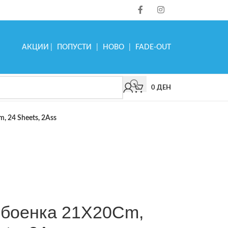
АКЦИИ
|
ПОПУСТИ
|
НОВО
|
FADE-OUT
0
ДЕН
, 24 Sheets, 2Ass
– боенка 21X20Cm,