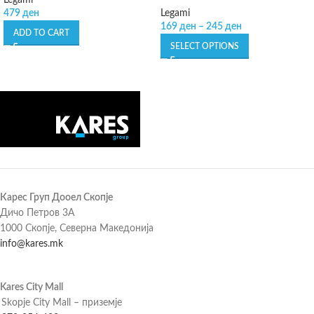
Legami
479
ден
Legami
169
ден
–
245
ден
ADD TO CART
SELECT OPTIONS
Карес Груп Дооел Скопје
Дичо Петров 3А
1000 Скопје, Северна Македонија
info@kares.mk
Kares City Mall
Skopje City Mall – приземје