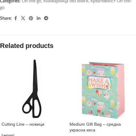
Categories:
On-the-go
,
Книжарница без книги
,
Креативност On-the-
go
Share:
Related products
Cutting Line – ножици
Medium Gift Bag – средна
украсна кеса