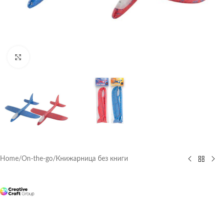
Click to enlarge
Home
/
On-the-go
/
Книжарница без книги