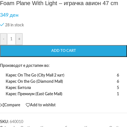
Foam Plane With Light – играчка авион 47 cm
349
ден
28 in stock
-
+
ADD TO CART
Производот е достапен во:
Карес On The Go (City Mall 2 кат)
6
Карес On the Go (Diamond Mall)
6
Карес Битола
5
Карес Премиум (East Gate Mall)
1
Compare
Add to wishlist
SKU:
640010