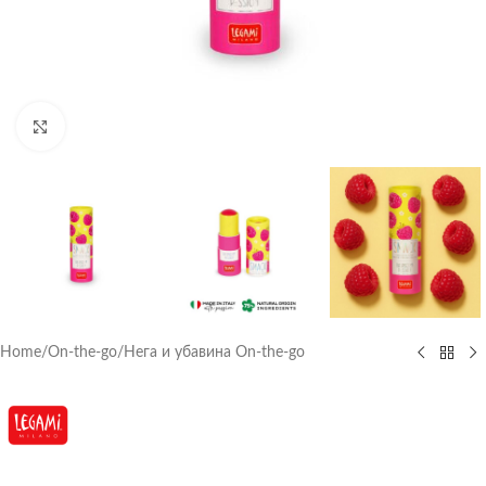
Click to enlarge
Home
/
On-the-go
/
Нега и убавина On-the-go