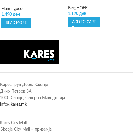
BergHOFF
Flamingueo
1.190
ден
1.490
ден
ADD TO CART
READ MORE
Карес Груп Дооел Скопје
Дичо Петров 3А
1000 Скопје, Северна Македонија
info@kares.mk
Kares City Mall
Skopje City Mall – приземје