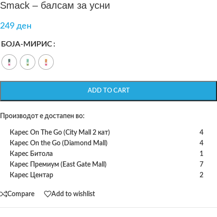
Smack – балсам за усни
249
ден
БОЈА-МИРИС
ADD TO CART
Производот е достапен во:
Карес On The Go (City Mall 2 кат)
4
Карес On the Go (Diamond Mall)
4
Карес Битола
1
Карес Премиум (East Gate Mall)
7
Карес Центар
2
Compare
Add to wishlist