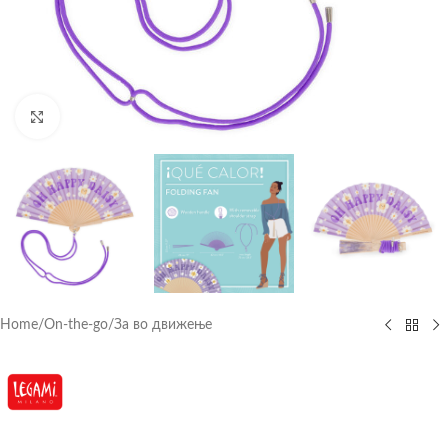
Click to enlarge
Home
/
On-the-go
/
За во движење