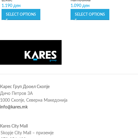
Lékué
Kambukka
1.190
ден
1.090
ден
SELECT OPTIONS
SELECT OPTIONS
Карес Груп Дооел Скопје
Дичо Петров 3А
1000 Скопје, Северна Македонија
info@kares.mk
Kares City Mall
Skopje City Mall – приземје