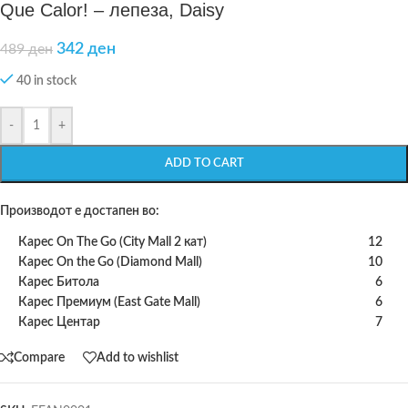
Que Calor! – лепеза, Daisy
342
ден
489
ден
40 in stock
-
+
ADD TO CART
Производот е достапен во:
Карес On The Go (City Mall 2 кат)
12
Карес On the Go (Diamond Mall)
10
Карес Битола
6
Карес Премиум (East Gate Mall)
6
Карес Центар
7
Compare
Add to wishlist