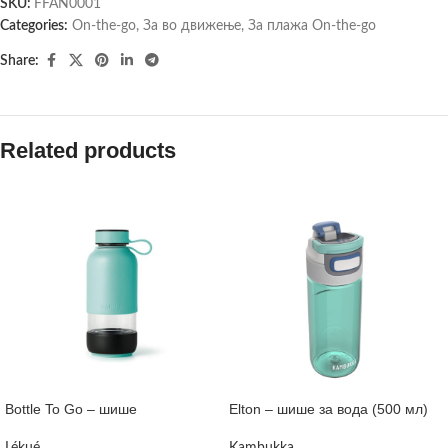
SKU:
FFAN0001
Categories:
On-the-go
,
За во движење
,
За плажа On-the-go
Share:
Related products
Bottle To Go – шише
Elton – шише за вода (500 мл)