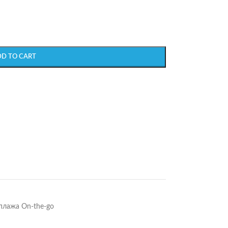
DD TO CART
плажа On-the-go