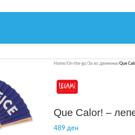
Home
/
On-the-go
/
За во движење
/
Que Calo
Que Calor! – лепе
489
ден