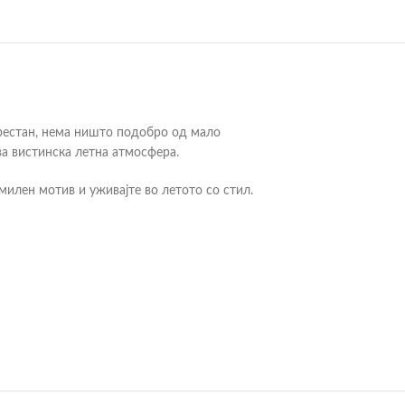
 престан, нема ништо подобро од мало
ва вистинска летна атмосфера.
илен мотив и уживајте во летото со стил.