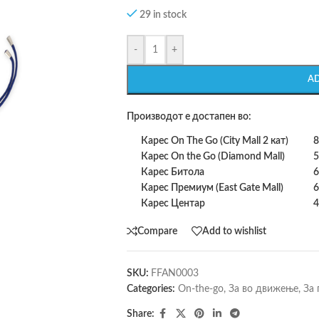
29 in stock
-
+
A
Производот е достапен во:
Карес On The Go (City Mall 2 кат)
8
Карес On the Go (Diamond Mall)
5
Карес Битола
6
Карес Премиум (East Gate Mall)
6
Карес Центар
4
Compare
Add to wishlist
SKU:
FFAN0003
Categories:
On-the-go
,
За во движење
,
За 
Share: