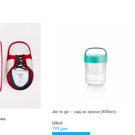
Jar to go – сад за храна (400мл)
ома
Lékué
799
ден