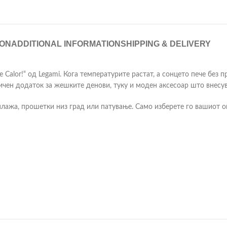
ION
ADDITIONAL INFORMATION
SHIPPING & DELIVERY
 Calor!“ од Legami. Кога температурите растат, а сонцето пече без
ичен додаток за жешките денови, туку и моден аксесоар што внесу
лажа, прошетки низ град или патување. Само изберете го вашиот ом