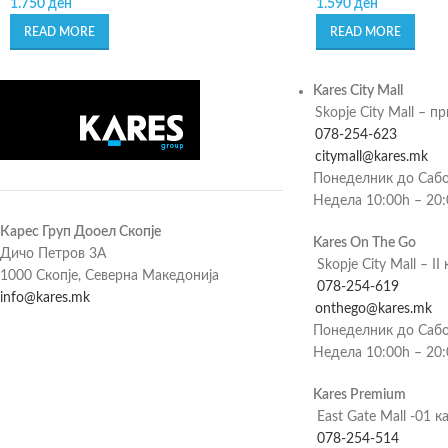
1.750
ден
1.590
ден
READ MORE
READ MORE
Kares City Mall
Skopje City Mall – п
078-254-623
citymall@kares.mk
Понеделник до Сабо
Недела 10:00h – 20
Карес Груп Дооел Скопје
Kares On The Go
Дичо Петров 3А
Skopje City Mall – II 
1000 Скопје, Северна Македонија
078-254-619
info@kares.mk
onthego@kares.mk
Понеделник до Сабо
Недела 10:00h – 20
Kares Premium
East Gate Mall -01 к
078-254-514