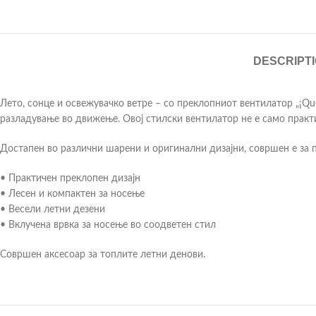
DESCRIPT
Лето, сонце и освежувачко ветре – со преклопниот вентилатор „¡Que
разладување во движење. Овој стилски вентилатор не е само практ
Достапен во различни шарени и оригинални дизајни, совршен е за п
• Практичен преклопен дизајн
• Лесен и компактен за носење
• Весели летни дезени
• Вклучена врвка за носење во соодветен стил
Совршен аксесоар за топлите летни денови.