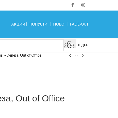
АКЦИИ
|
ПОПУСТИ
|
НОВО
|
FADE-OUT
0
ДЕН
r! – лепеза, Out of Office
за, Out of Office