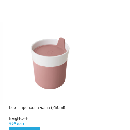
Leo – преносна чаша (250ml)
Leo – сад за ск
BergHOFF
BergHOFF
599
ден
1.190
ден