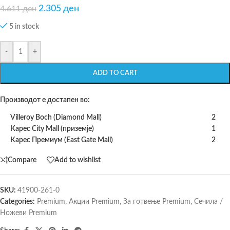
2.305
ден
4.611
ден
5 in stock
-
+
ADD TO CART
Производот е достапен во:
Villeroy Boch (Diamond Mall)
2
Карес City Mall (приземје)
1
Карес Премиум (East Gate Mall)
2
Compare
Add to wishlist
SKU:
41900-261-0
Categories:
Premium
,
Акции Premium
,
За готвење Premium
,
Сечила /
Ножеви Premium