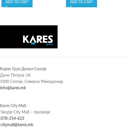
ADD TO CART
ADD TO CART
Карес Груп Дооел Скопје
Дичо Петров 3А
1000 Скопје, Северна Македонија
info@kares.mk
Kares City Mall
Skopje City Mall – приземје
078-254-623
citymall@kares.mk