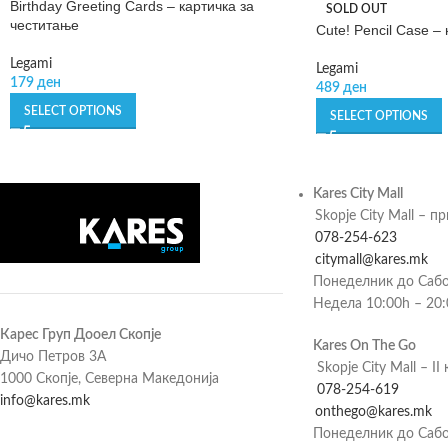
Birthday Greeting Cards – картичка за
SOLD OUT
честитање
Cute! Pencil Case –
Legami
Legami
179
ден
489
ден
SELECT OPTIONS
SELECT OPTIONS
Kares City Mall
Skopje City Mall – п
078-254-623
citymall@kares.mk
Понеделник до Сабо
Недела 10:00h – 20
Карес Груп Дооел Скопје
Kares On The Go
Дичо Петров 3А
Skopje City Mall – II 
1000 Скопје, Северна Македонија
078-254-619
info@kares.mk
onthego@kares.mk
Понеделник до Сабо