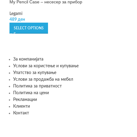
My Pencil Case – несесер за прибор
NEW
Notebook Large –
Legami
489
ден
Legami
215
ден
–
299
де
SELECT OPTIONS
SELECT OPTIONS
За компанијата
Услови за користење и купување
Упатство за купување
Услови за продажба на мебел
Политика за приватност
Политика на цени
Рекламации
Клиенти
Контакт