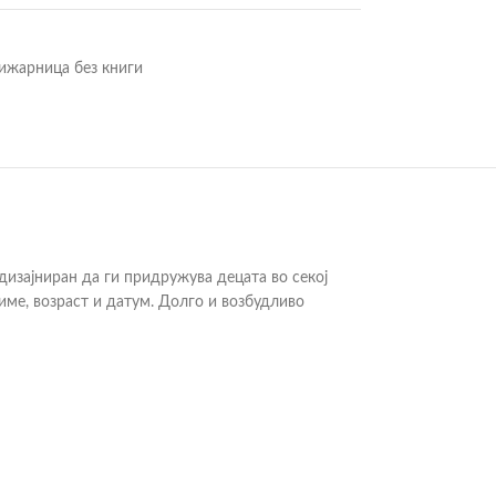
ижарница без книги
 дизајниран да ги придружува децата во секој
 име, возраст и датум. Долго и возбудливо