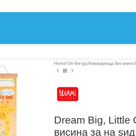
Home
/
On-the-go
/
Книжарница без книги
/
Dream Big, Little
висина за на ѕид