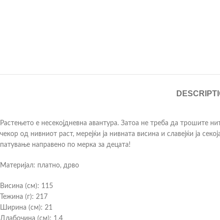
DESCRIPT
Растењето е несекојдневна авантура. Затоа не треба да трошите ниту
чекор од нивниот раст, мерејќи ја нивната висина и славејќи ја се
патување направено по мерка за децата!
Материјал: платно, дрво
Висина (см): 115
Тежина (г): 217
Ширина (см): 21
Длабочина (см): 1,4