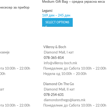
Medium Gift Bag – средна украсна кеса
 несесер за прибор
Legami
169
ден
–
245
ден
SELECT OPTIONS
Villeroy & Boch
риземје
Diamond Mall, I кат
078-365-814
info@villeroy-boch.mk
та 10:00h – 22:00h
Понеделник до Сабота 10:00h – 22:00h
:00h
Недела од 10:00h – 20:00h
Diamond On The Go
кат
Diamond Mall, II кат
078-254-631
diamondonthego@kares.mk
та 10:00h – 22:00h
Понеделник до Сабота 10:00h – 22:00h