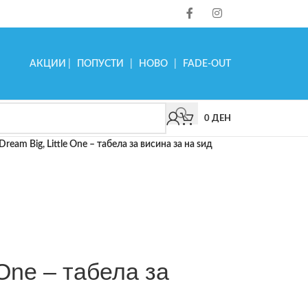
АКЦИИ
|
ПОПУСТИ
|
НОВО
|
FADE-OUT
0
ДЕН
Dream Big, Little One – табела за висина за на ѕид
 One – табела за