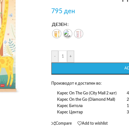
795
ден
ДЕЗЕН
-
+
A
Производот е достапен во:
Карес On The Go (City Mall 2 кат)
4
Карес On the Go (Diamond Mall)
2
Карес Битола
1
Карес Центар
3
Compare
Add to wishlist