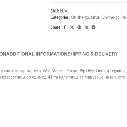
SKU:
N/A
Categories:
On-the-go
,
Игри On-the-go
,
Кн
Share:
ION
ADDITIONAL INFORMATION
SHIPPING & DELIVERY
 сантиметар од него. Wall Meter – Dream Big Little One од Legami е
која пресвртница со една од 41-та налепница за пишување на нивното