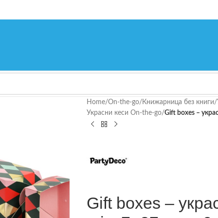
Home
/
On-the-go
/
Книжарница без книги
/
Украсни кеси On-the-go
/
Gift boxes – укра
Gift boxes – укра