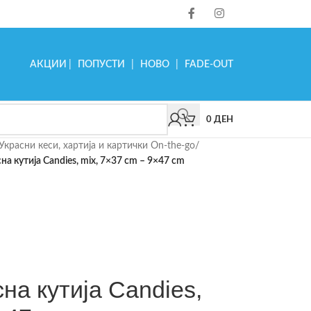
АКЦИИ
|
ПОПУСТИ
|
НОВО
|
FADE-OUT
0
ДЕН
Украсни кеси, хартија и картички On-the-go
/
сна кутија Candies, mix, 7×37 cm – 9×47 cm
сна кутија Candies,