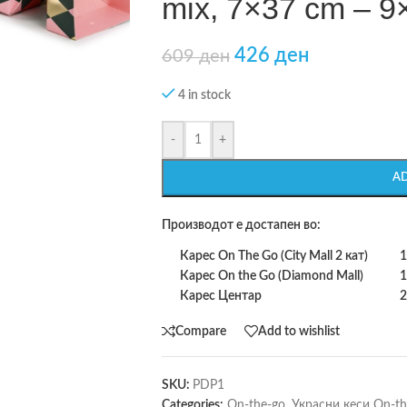
mix, 7×37 cm – 9
426
ден
609
ден
4 in stock
-
+
A
Производот е достапен во:
Карес On The Go (City Mall 2 кат)
1
Карес On the Go (Diamond Mall)
1
Карес Центар
2
Compare
Add to wishlist
SKU:
PDP1
Categories:
On-the-go
,
Украсни кеси On-th