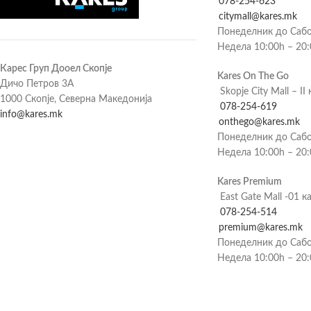
078-254-623
citymall@kares.mk
Понеделник до Сабо
Недела 10:00h – 20
Карес Груп Дооел Скопје
Kares On The Go
Дичо Петров 3А
Skopje City Mall – II 
1000 Скопје, Северна Македонија
078-254-619
info@kares.mk
onthego@kares.mk
Понеделник до Сабо
Недела 10:00h – 20
Kares Premium
East Gate Mall -01 к
078-254-514
premium@kares.mk
Понеделник до Сабо
Недела 10:00h – 20