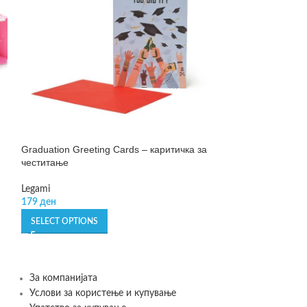
Graduation Greeting Cards – каритичка за
Greeting Cards 
честитање
честитки
Legami
Legami
179
ден
99
ден
SELECT OPTIONS
SELECT OPTIONS
За компанијата
Услови за користење и купување