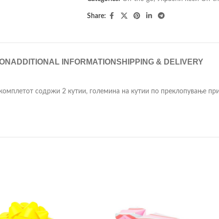
Share:
ION
ADDITIONAL INFORMATION
SHIPPING & DELIVERY
комплетот содржи 2 кутии, големина на кутии по преклопување прибл