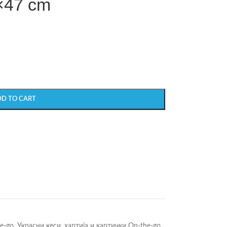
×47 cm
DD TO CART
e-go
,
Украсни кеси, хартија и картички On-the-go