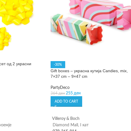
 сет од 2 украсни
-30%
Gift boxes – украсна кутија Candies, mix,
7×37 cm – 9×47 cm
PartyDeco
255
ден
364
ден
ADD TO CART
Villeroy & Boch
риземје
Diamond Mall, I кат