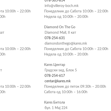
078-365-814
info@villeroy-boch.mk
та 10:00h – 22:00h
Понеделник до Сабота 10:00h – 22:00h
:00h
Недела од 10:00h – 20:00h
Diamond On The Go
кат
Diamond Mall, II кат
078-254-631
diamondonthego@kares.mk
та 10:00h – 22:00h
Понеделник до Сабота 10:00h – 22:00h
:00h
Недела од 10:00h – 20:00h
Kares Центар
ат
Градски ѕид, Блок 5
078-254-617
centar@kares.mk
та 10:00h – 22:00h
Понеделник до петок 09:30h – 20:00h
:00h
Сабота од 10:00h – 16:00h
Kares Битола
бул. 1 Мај 224