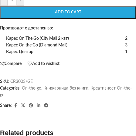
ADD TO CART
Производот е достапен во:
Карес On The Go (City Mall 2 кат)
2
Карес On the Go (Diamond Mall)
3
Карес Центар
1
Compare
Add to wishlist
SKU:
CR3003/GE
Categories:
On-the-go
,
Книжарница без книги
,
Креативност On-the-
go
Share:
Related products