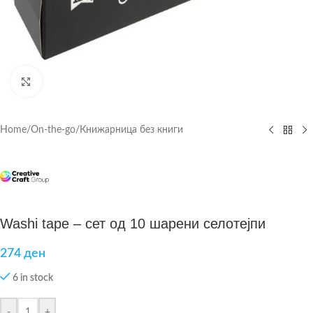
Click to enlarge
Home
/
On-the-go
/
Книжарница без книги
Washi tape – сет од 10 шарени селотејпи
274
ден
6 in stock
-
+