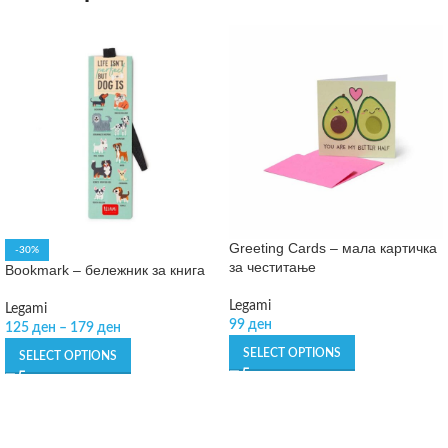
Greeting Cards – мала картичка
-30%
за честитање
Bookmark – бележник за книга
Legami
Legami
99
ден
125
ден
–
179
ден
SELECT OPTIONS
SELECT OPTIONS