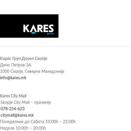
Карес Груп Дооел Скопје
Дичо Петров 3А
1000 Скопје, Северна Македонија
info@kares.mk
Kares City Mall
Skopje City Mall – приземје
078-254-623
citymall@kares.mk
Понеделник до Сабота 10:00h – 22:00h
Недела 10:00h – 20:00h