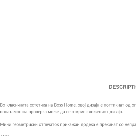
DESCRIPT
Во класичната естетика на Boss Home, овој дизајн е поттикнат од о
понатамошна проверка може да се открие сложениот дизајн.
Мини геометриски отпечаток прикажан додека е прекинат со неправ