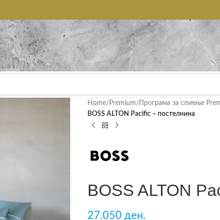
Home
/
Premium
/
Програма за спиење Pre
BOSS ALTON Pacific – постелнина
BOSS ALTON Paci
27.050 ден.