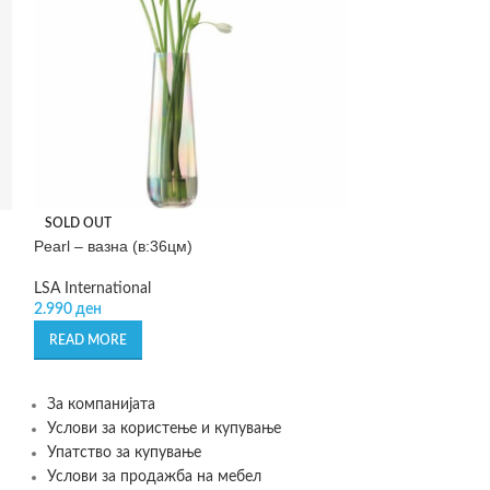
Sparky – затвор
SOLD OUT
Pearl – вазна (в:36цм)
GEFU
770
ден
LSA International
2.990
ден
ADD TO CART
READ MORE
За компанијата
Услови за користење и купување
Упатство за купување
Услови за продажба на мебел