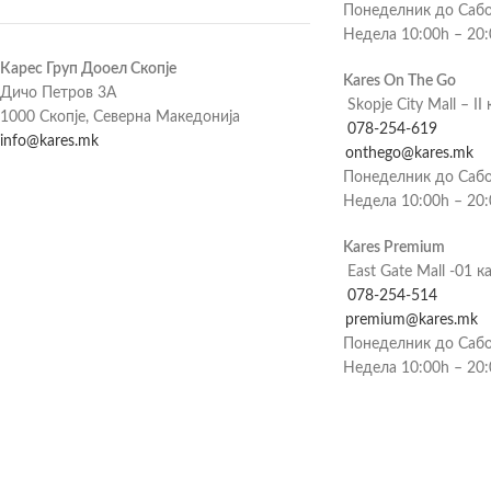
Понеделник до Сабо
Недела 10:00h – 20
Карес Груп Дооел Скопје
Kares On The Go
Дичо Петров 3А
Skopje City Mall – II 
1000 Скопје, Северна Македонија
078-254-619
info@kares.mk
onthego@kares.mk
Понеделник до Сабо
Недела 10:00h – 20
Kares Premium
East Gate Mall -01 к
078-254-514
premium@kares.mk
Понеделник до Сабо
Недела 10:00h – 20