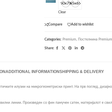
50x75
65x65
Clear
Compare
Add to wishlist
Categories:
Premium
,
Постелнина Premiu
Share:
ION
ADDITIONAL INFORMATION
SHIPPING & DELIVERY
птичките илузии на микрогеометриски принт. На прв поглед, дизајно
илни линии. Произведен со фин памучен сатен, материјалот е свил