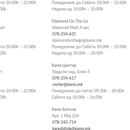
та 10:00h – 22:00h
Понеделник до Сабота 10:00h – 22:00h
:00h
Недела од 10:00h – 20:00h
Diamond On The Go
кат
Diamond Mall, II кат
078-254-631
diamondonthego@kares.mk
та 10:00h – 22:00h
Понеделник до Сабота 10:00h – 22:00h
:00h
Недела од 10:00h – 20:00h
Kares Центар
ат
Градски ѕид, Блок 5
078-254-617
centar@kares.mk
та 10:00h – 22:00h
Понеделник до петок 09:30h – 20:00h
:00h
Сабота од 10:00h – 16:00h
Kares Битола
бул. 1 Мај 224
078-243-714
karesbitola@kares.mk