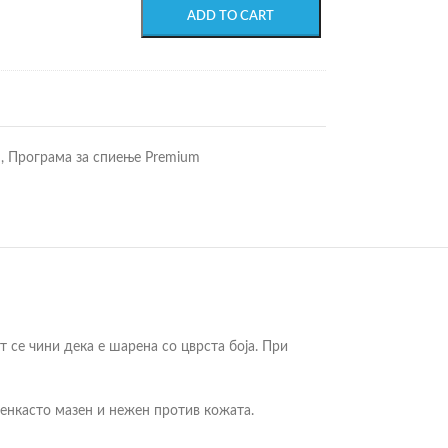
ADD TO CART
m
,
Програма за спиење Premium
т се чини дека е шарена со цврста боја. При
енкасто мазен и нежен против кожата.