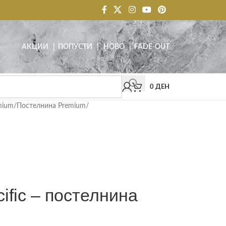
АКЦИИ
| ПОПУСТИ
|
НОВО
|
FADE-OUT
0
ДЕН
mium
/
Постелнина Premium
/
fic – постелнина