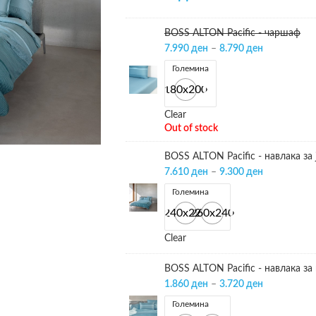
BOSS ALTON Pacific - чаршаф
7.990
ден
–
8.790
ден
Големина
180х200
Clear
Out of stock
BOSS ALTON Pacific - навлака за 
7.610
ден
–
9.300
ден
Големина
240х220
260х240
Clear
BOSS ALTON Pacific - навлака за
1.860
ден
–
3.720
ден
Големина