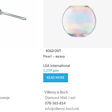
SOLD OUT
Pearl – вазна
LSA International
5.259
ден
READ MORE
Villeroy & Boch
риземје
Diamond Mall, I кат
078-365-814
info@villeroy-boch.mk