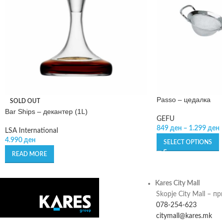
Passo – цедалка
SOLD OUT
Bar Ships – декантер (1L)
GEFU
849
ден
–
1.299
ден
LSA International
4.990
ден
SELECT OPTIONS
READ MORE
Kares City Mall
Skopje City Mall – п
078-254-623
citymall@kares.mk