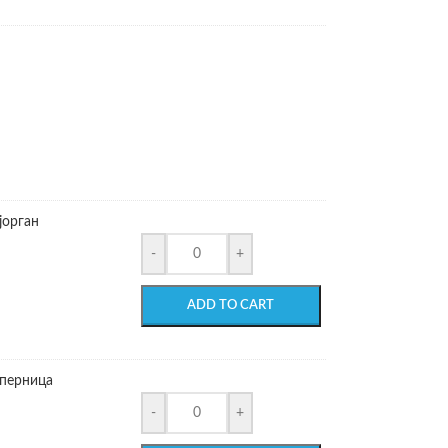
јорган
-
+
ADD TO CART
 перница
-
+