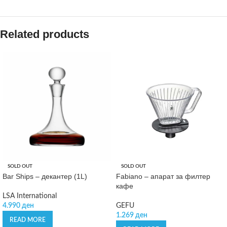
Related products
SOLD OUT
SOLD OUT
Bar Ships – декантер (1L)
Fabiano – апарат за филтер
кафе
LSA International
4.990
ден
GEFU
1.269
ден
READ MORE