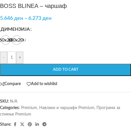
BOSS BLINEA – чаршаф
5.646
ден
–
6.273
ден
ДИМЕНЗИЈА
60x200
180x200
-
+
ADD TO CART
Compare
Add to wishlist
SKU:
N/A
Categories:
Premium
,
Навлаки и чаршафи Premium
,
Програма за
спиење Premium
Share: