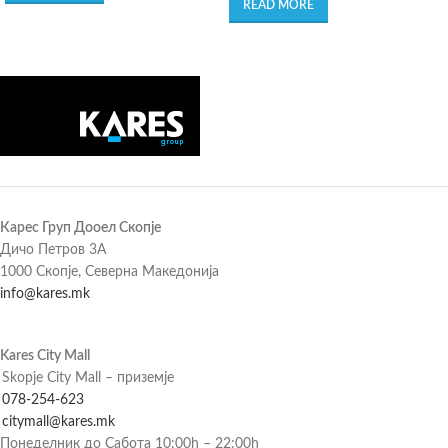
READ MORE
Карес Груп Дооел Скопје
Дичо Петров 3А
1000 Скопје, Северна Македонија
info@kares.mk
Kares City Mall
Skopje City Mall – приземје
078-254-623
citymall@kares.mk
Понеделник до Сабота 10:00h – 22:00h