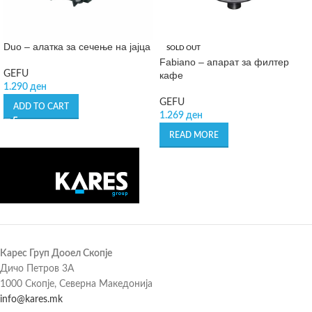
Duo – алатка за сечење на јајца
SOLD OUT
Fabiano – апарат за филтер
GEFU
кафе
1.290
ден
GEFU
ADD TO CART
1.269
ден
READ MORE
Карес Груп Дооел Скопје
Дичо Петров 3А
1000 Скопје, Северна Македонија
info@kares.mk