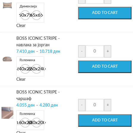
Димензија
ADD TO CART
50x75
65x65
Clear
BOSS ICONIC STRIPE -
навлака за јорган
-
+
7.410
ден
–
10.718
ден
Големина
ADD TO CART
240х220
260х240
Clear
BOSS ICONIC STRIPE -
чаршаф
-
+
4.055
ден
–
4.280
ден
Големина
ADD TO CART
160x200
180x200