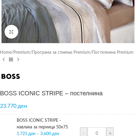
Click to enlarge
Home
/
Premium
/
Програма за спиење Premium
/
Постелнина Premium
BOSS ICONIC STRIPE – постелнина
23.770 ден
BOSS ICONIC STRIPE -
навлака за перница 50х75
-
+
1.725
ден
–
3.600
ден