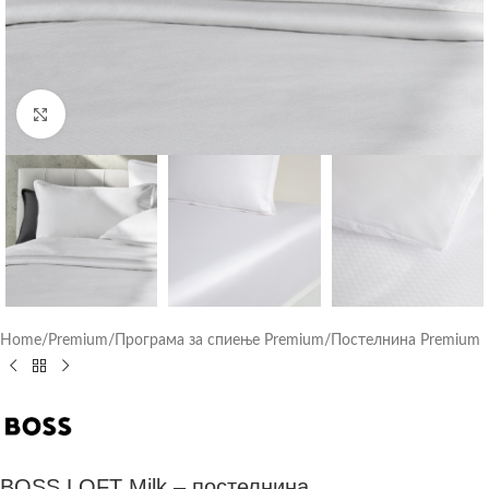
Click to enlarge
Home
/
Premium
/
Програма за спиење Premium
/
Постелнина Premium
BOSS LOFT Milk – постелнина