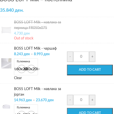
35.840 ден.
BOSS LOFT Milk - навлака за
перница FR050х075
4.730
ден
Out of stock
BOSS LOFT Milk - чаршаф
8.243
ден
–
8.993
ден
-
+
Големина
160x200
180x200
ADD TO CART
Clear
BOSS LOFT Milk - навлака за
јорган
-
+
14.963
ден
–
23.670
ден
Големина
ADD TO CART