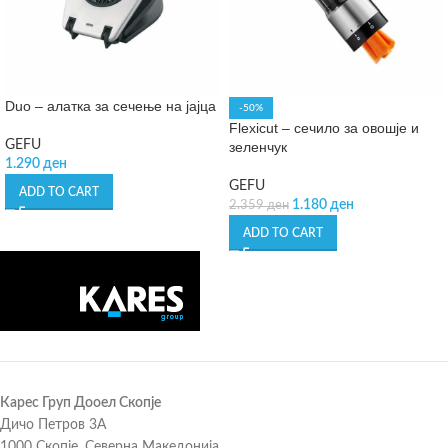
Duo – алатка за сечење на јајца
-50%
Flexicut – сечило за овошје и
GEFU
зеленчук
1.290
ден
GEFU
ADD TO CART
1.180
ден
2.359
ден
ADD TO CART
Карес Груп Дооел Скопје
Дичо Петров 3А
1000 Скопје, Северна Македонија