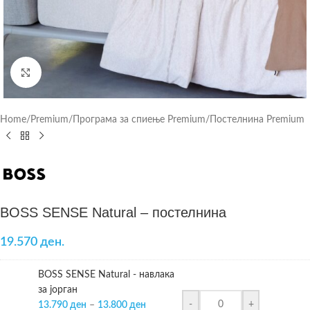
Click to enlarge
Home
/
Premium
/
Програма за спиење Premium
/
Постелнина Premium
BOSS SENSE Natural – постелнина
19.570 ден.
BOSS SENSE Natural - навлака
за јорган
-
+
13.790
ден
–
13.800
ден