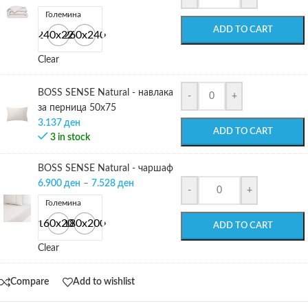
Големина
ADD TO CART
240х220
260х240
Clear
BOSS SENSE Natural - навлака
-
+
за перница 50х75
3.137
ден
ADD TO CART
3 in stock
BOSS SENSE Natural - чаршаф
6.900
ден
–
7.528
ден
-
+
Големина
160x200
180x200
ADD TO CART
Clear
Compare
Add to wishlist