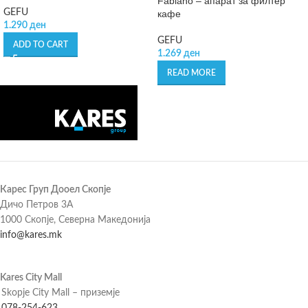
Fabiano – апарат за филтер
GEFU
кафе
1.290
ден
GEFU
ADD TO CART
1.269
ден
READ MORE
Карес Груп Дооел Скопје
Дичо Петров 3А
1000 Скопје, Северна Македонија
info@kares.mk
Kares City Mall
Skopje City Mall – приземје
078-254-623