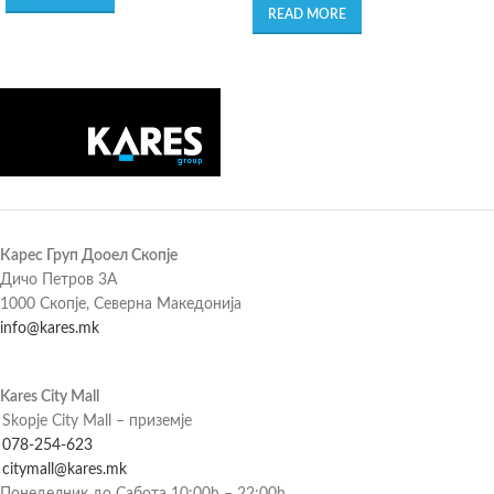
READ MORE
Карес Груп Дооел Скопје
Дичо Петров 3А
1000 Скопје, Северна Македонија
info@kares.mk
Kares City Mall
Skopje City Mall – приземје
078-254-623
citymall@kares.mk
Понеделник до Сабота 10:00h – 22:00h