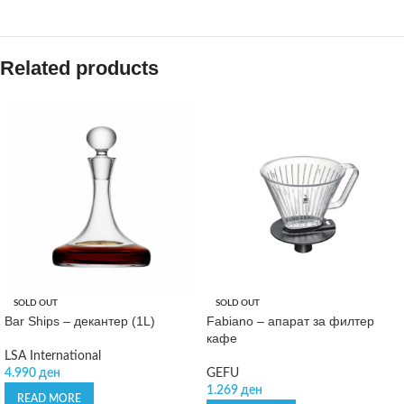
Related products
SOLD OUT
SOLD OUT
Bar Ships – декантер (1L)
Fabiano – апарат за филтер
кафе
LSA International
4.990
ден
GEFU
1.269
ден
READ MORE