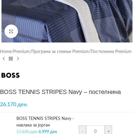
Click to enlarge
Home
/
Premium
/
Програма за спиење Premium
/
Постелнина Premium
BOSS TENNIS STRIPES Navy – постелнина
26.170 ден.
BOSS TENNIS STRIPES Navy -
навлака за јорган
-
+
17.690
ден
6.999
ден