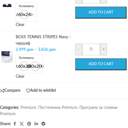
Големина
ADD TO CART
260х240
Clear
BOSS TENNIS STRIPES Navy -
чаршаф
-
+
2.999
ден
–
3.836
ден
Големина
ADD TO CART
160x200
180x200
Clear
Compare
Add to wishlist
Categories:
Premium
,
Постелнина Premium
,
Програма за спиење
Premium
Share: