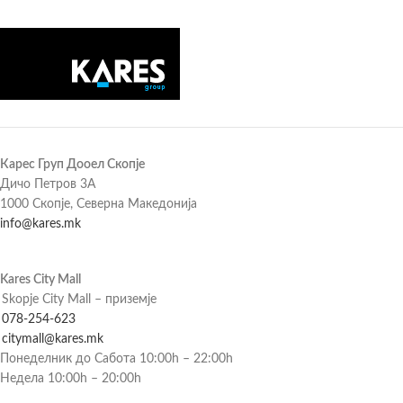
Карес Груп Дооел Скопје
Дичо Петров 3А
1000 Скопје, Северна Македонија
info@kares.mk
Kares City Mall
Skopje City Mall – приземје
078-254-623
citymall@kares.mk
Понеделник до Сабота 10:00h – 22:00h
Недела 10:00h – 20:00h