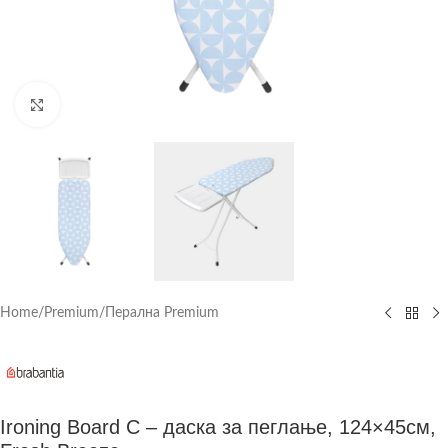
Click to enlarge
Home
/
Premium
/
Перална Premium
Ironing Board C – даска за пеглање, 124×45см,