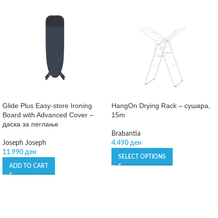
Glide Plus Easy-store Ironing
HangOn Drying Rack – сушара,
Board with Advanced Cover –
15m
даска за пеглање
Brabantia
Joseph Joseph
4.490
ден
11.990
ден
SELECT OPTIONS
ADD TO CART