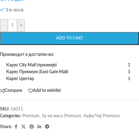
3 in stock
-
+
ADD TO CART
Производот е достапен во:
Карес City Mall (приземје)
1
Карес Премиум (East Gate Mall)
1
Карес Центар
1
Compare
Add to wishlist
SKU:
16011
Categories:
Premium
,
За на маса Premium
,
Кафе/Чај Premium
Share: