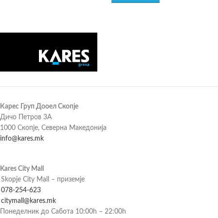
Карес Груп Дооел Скопје
Дичо Петров 3А
1000 Скопје, Северна Македонија
info@kares.mk
Kares City Mall
Skopje City Mall – приземје
078-254-623
citymall@kares.mk
Понеделник до Сабота 10:00h – 22:00h