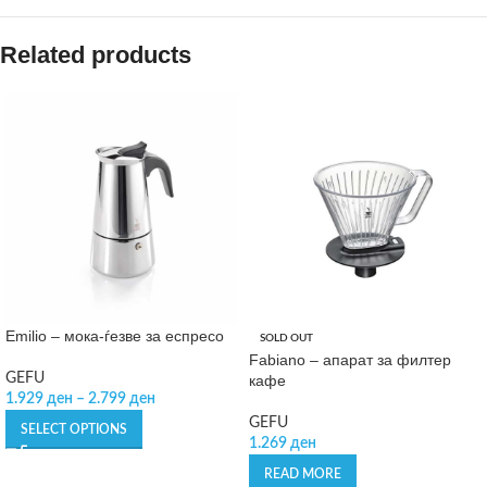
Related products
Emilio – мока-ѓезве за еспресо
SOLD OUT
Fabiano – апарат за филтер
GEFU
кафе
1.929
ден
–
2.799
ден
GEFU
SELECT OPTIONS
1.269
ден
READ MORE