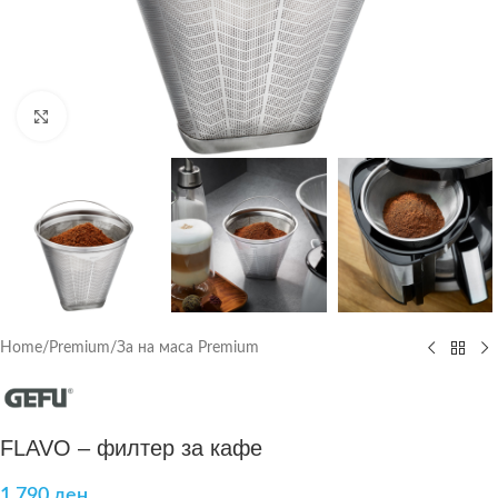
Click to enlarge
Home
/
Premium
/
За на маса Premium
FLAVO – филтер за кафе
1.790
ден