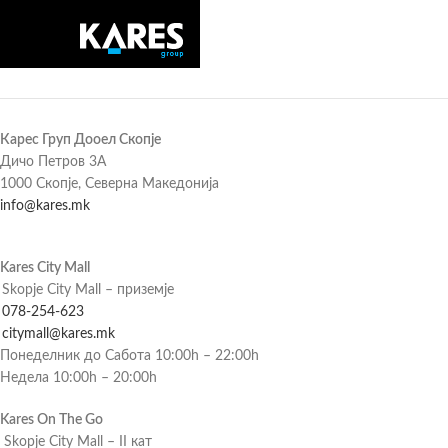
Карес Груп Дооел Скопје
Дичо Петров 3А
1000 Скопје, Северна Македонија
info@kares.mk
Kares City Mall
Skopje City Mall – приземје
078-254-623
citymall@kares.mk
Понеделник до Сабота 10:00h – 22:00h
Недела 10:00h – 20:00h
Kares On The Go
Skopje City Mall – II кат