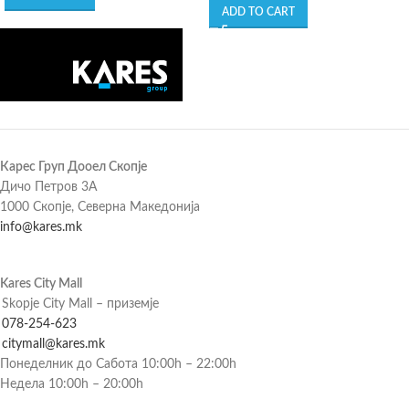
ADD TO CART
Карес Груп Дооел Скопје
Дичо Петров 3А
1000 Скопје, Северна Македонија
info@kares.mk
Kares City Mall
Skopje City Mall – приземје
078-254-623
citymall@kares.mk
Понеделник до Сабота 10:00h – 22:00h
Недела 10:00h – 20:00h