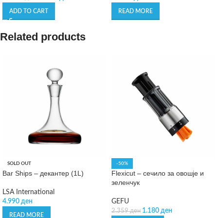
ADD TO CART
READ MORE
Related products
SOLD OUT
-50%
Bar Ships – декантер (1L)
Flexicut – сечило за овошје и
зеленчук
LSA International
4.990
ден
GEFU
1.180
ден
2.359
ден
READ MORE