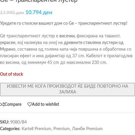
10.794
ден
17.990
ден
Уредете го стилски вашиот дом со Ge – транспарентниот лустер!
Gè транспарентниот лустер е
висечки,
фиксирана на таванот,
украсен
, кој наликува на оној на
древните стаклени лустери од
Мурано
, составена од голема капа чија површина е обработена со
плисиран ефект и има дијаметар од 37 cm. Кабелот е прилагодлив
во висина, од минимум 45 cm до максимални 230 cm.
Out of stock
ИЗВЕСТИ МЕ КОГА ПРОИЗВОДОТ ЌЕ БИДЕ ПОВТОРНО НА
ЗАЛИХА
Compare
Add to wishlist
SKU:
9080/B4
Categories:
Kartell Premium
,
Premium
,
Ламби Premium