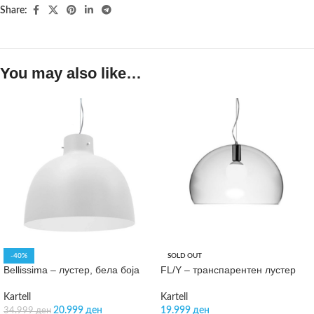
Share:
You may also like…
-40%
SOLD OUT
Bellissima – лустер, бела боја
FL/Y – транспарентен лустер
Kartell
Kartell
20.999
ден
19.999
ден
34.999
ден