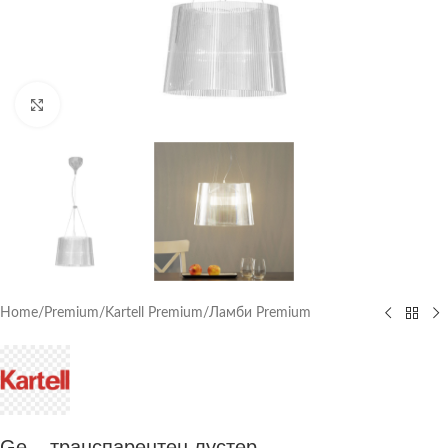
Click to enlarge
Home
/
Premium
/
Kartell Premium
/
Ламби Premium
Ge – транспарентен лустер