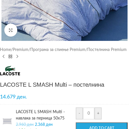
Click to enlarge
Home
/
Premium
/
Програма за спиење Premium
/
Постелнина Premium
LACOSTE L SMASH Multi – постелнина
14.679 ден.
LACOSTE L SMASH Multi -
-
+
навлака за перница 50х75
2.960
ден
2.368
ден
ADD TO CART