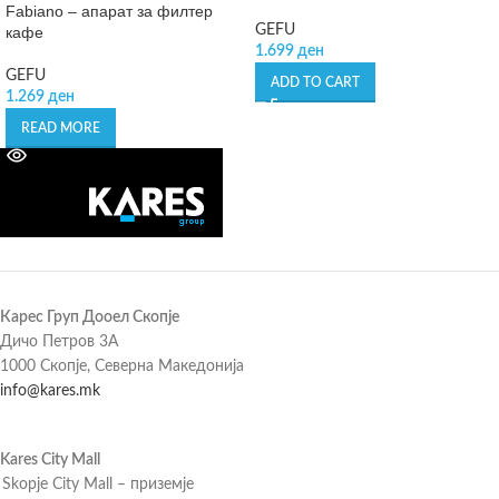
Fabiano – апарат за филтер
GEFU
кафе
1.699
ден
GEFU
ADD TO CART
1.269
ден
READ MORE
Карес Груп Дооел Скопје
Дичо Петров 3А
1000 Скопје, Северна Македонија
info@kares.mk
Kares City Mall
Skopje City Mall – приземје