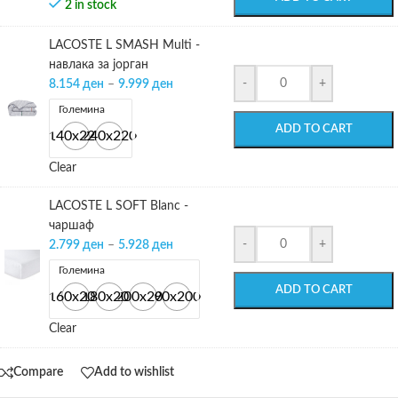
2 in stock
LACOSTE L SMASH Multi -
навлака за јорган
-
+
8.154
ден
–
9.999
ден
Големина
ADD TO CART
140x220
240х220
Clear
LACOSTE L SOFT Blanc -
чаршаф
-
+
2.799
ден
–
5.928
ден
Големина
ADD TO CART
160x200
180x200
200x200
90x200
Clear
Compare
Add to wishlist