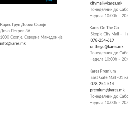
citymall@kares.mk
Понеделник до Сабо
Недела 10:00h – 20
Карес Груп Дооел Скопје
Kares On The Go
Дичо Петров 3А
Skopje City Mall – II 
1000 Скопје, Северна Македонија
078-254-619
info@kares.mk
onthego@kares.mk
Понеделник до Сабо
Недела 10:00h – 20
Kares Premium
East Gate Mall -01 к
078-254-514
premium@kares.mk
Понеделник до Сабо
Недела 10:00h – 20