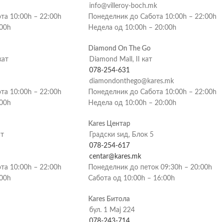
info@villeroy-boch.mk
та 10:00h – 22:00h
Понеделник до Сабота 10:00h – 22:00h
:00h
Недела од 10:00h – 20:00h
Diamond On The Go
кат
Diamond Mall, II кат
078-254-631
diamondonthego@kares.mk
та 10:00h – 22:00h
Понеделник до Сабота 10:00h – 22:00h
:00h
Недела од 10:00h – 20:00h
Kares Центар
ат
Градски ѕид, Блок 5
078-254-617
centar@kares.mk
та 10:00h – 22:00h
Понеделник до петок 09:30h – 20:00h
:00h
Сабота од 10:00h – 16:00h
Kares Битола
бул. 1 Мај 224
078-243-714