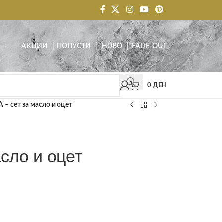
АКЦИИ
| ПОПУСТИ
|
НОВО
|
FADE-OUT
0
ДЕН
 – сет за масло и оцет
сло и оцет