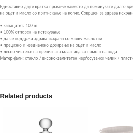
Едноставно дајте кратко прскање наместо да поминувате долго в
на оцет и масло со притискање на копче. Совршен за здрава исхра
• капацитет: 100 ml
• 100% отпорен на истекување
• да се поддржи здрава исхрана со малку маснотии
• прецизно и изедначено дозирање на оцет и масло
• лесно чистење на прецизната млазница со помош на вода
Материјали: стакло / висококвалитетен нерѓосувачки челик / пласт
Related products