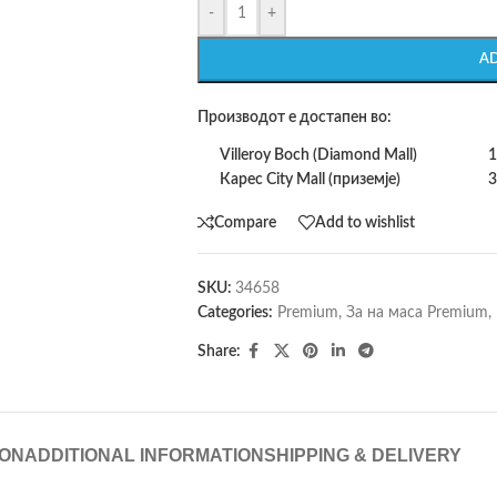
-
+
A
Производот е достапен во:
Villeroy Boch (Diamond Mall)
1
Карес City Mall (приземје)
3
Compare
Add to wishlist
SKU:
34658
Categories:
Premium
,
За на маса Premium
,
Share:
ION
ADDITIONAL INFORMATION
SHIPPING & DELIVERY