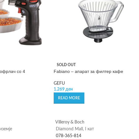
SOLD OUT
офрлач со 4
Fabiano – апарат за филтер кафе
GEFU
1.269
ден
READ MORE
Villeroy & Boch
риземје
Diamond Mall, I кат
078-365-814