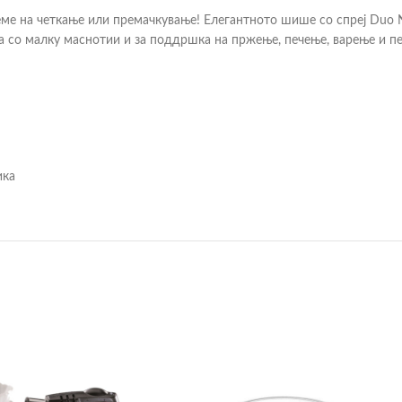
реме на четкање или премачкување! Елегантното шише со спреј Du
на со малку маснотии и за поддршка на пржење, печење, варење и п
ика