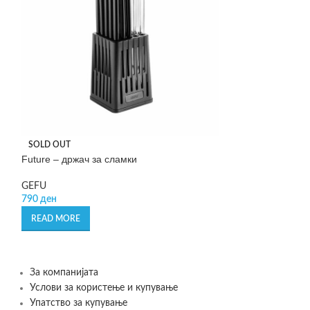
Lucino- мока-ѓез
SOLD OUT
Future – држач за сламки
GEFU
2.169
ден
GEFU
790
ден
ADD TO CART
READ MORE
За компанијата
Услови за користење и купување
Упатство за купување