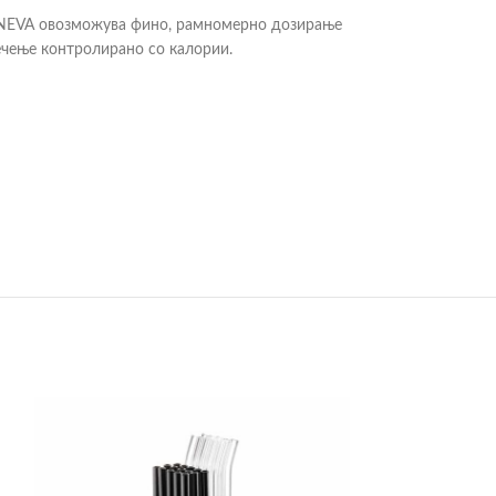
o NEVA овозможува фино, рамномерно дозирање
ечење контролирано со калории.