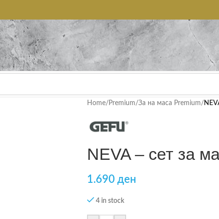
Home
/
Premium
/
За на маса Premium
/
NEVA
NEVA – сет за ма
1.690
ден
4 in stock