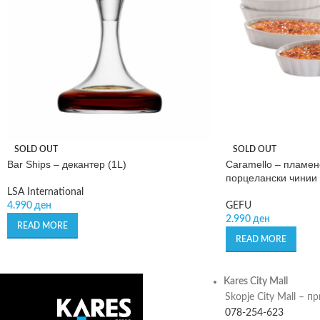
SOLD OUT
SOLD OUT
Bar Ships – декантер (1L)
Caramello – пламен
порцелански чинии
LSA International
4.990
ден
GEFU
2.990
ден
READ MORE
READ MORE
Kares City Mall
Skopje City Mall – п
078-254-623