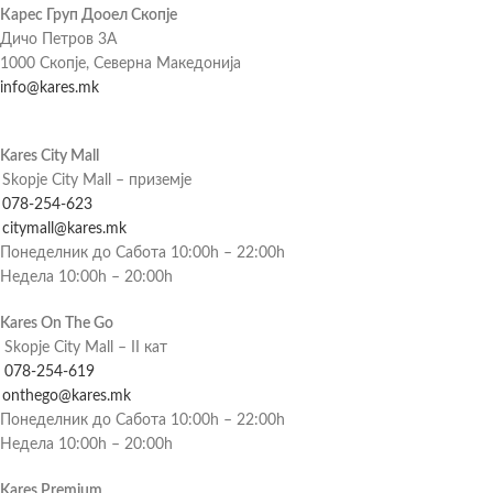
Карес Груп Дооел Скопје
Дичо Петров 3А
1000 Скопје, Северна Македонија
info@kares.mk
Kares City Mall
Skopje City Mall – приземје
078-254-623
citymall@kares.mk
Понеделник до Сабота 10:00h – 22:00h
Недела 10:00h – 20:00h
Kares On The Go
Skopje City Mall – II кат
078-254-619
onthego@kares.mk
Понеделник до Сабота 10:00h – 22:00h
Недела 10:00h – 20:00h
Kares Premium