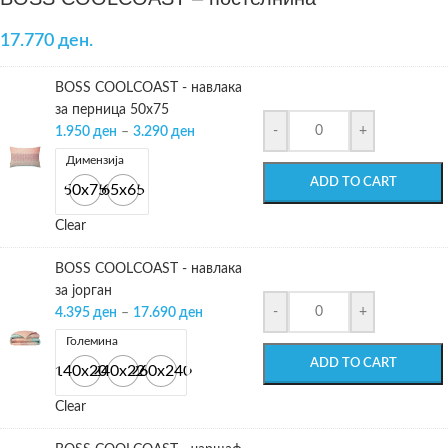
17.770 ден.
BOSS COOLCOAST - навлака
за перница 50х75
-
+
1.950
ден
–
3.290
ден
Димензија
ADD TO CART
50х75
65x65
Clear
BOSS COOLCOAST - навлака
за јорган
-
+
4.395
ден
–
17.690
ден
Големина
ADD TO CART
140х200
240х220
260х240
Clear