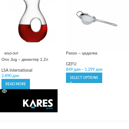
Passo – цедалка
SOLD OUT
Ono Jug – декантер 1,2л
GEFU
849
ден
–
1.299
ден
LSA International
2.890
ден
SELECT OPTIONS
READ MORE