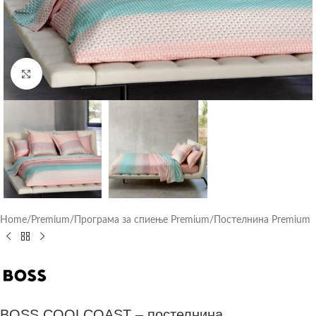
Click to enlarge
Home
/
Premium
/
Програма за спиење Premium
/
Постелнина Premium
BOSS COOLCOAST – постелнина