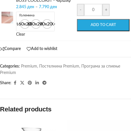
BOSS COOLCOAST - чаршаф
2.845
ден
–
7.790
ден
-
+
Големина
160x200
180x200
90x200
ADD TO CART
Clear
Compare
Add to wishlist
Categories:
Premium
,
Постелнина Premium
,
Програма за спиење
Premium
Share:
Related products