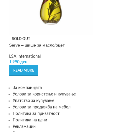
Staub oven dish 
SOLD OUT
Serve – шише за масло/оцет
Staub
5.645
ден
LSA International
1.990
ден
ADD TO CART
READ MORE
За компанијата
Услови за користење и купување
Упатство за купување
Услови за продажба на мебел
Политика за приватност
Политика на цени
Рекламации