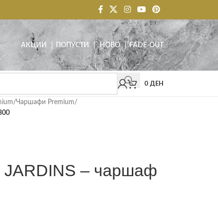
АКЦИИ
| ПОПУСТИ
|
НОВО
|
FADE-OUT
0
ДЕН
mium
/
Чаршафи Premium
/
300
JARDINS – чаршаф