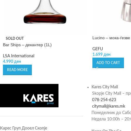
Lucino – мока-ѓезве
SOLD OUT
Bar Ships – декантер (1L)
GEFU
1.699
ден
LSA International
4.990
ден
ADD TO CART
READ MORE
Kares City Mall
Skopje City Mall – п
078-254-623
citymall@kares.mk
Понеделник до Сабо
Недела 10:00h – 20
Карес Груп Дооел Скопје