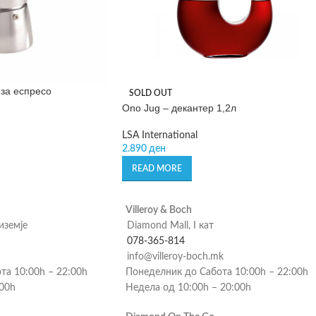
 за еспресо
SOLD OUT
Ono Jug – декантер 1,2л
LSA International
2.890
ден
READ MORE
Villeroy & Boch
риземје
Diamond Mall, I кат
078-365-814
info@villeroy-boch.mk
та 10:00h – 22:00h
Понеделник до Сабота 10:00h – 22:00h
:00h
Недела од 10:00h – 20:00h