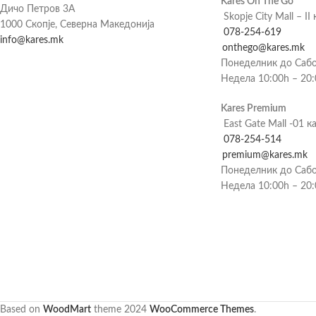
Kares On The Go
Дичо Петров 3А
Skopje City Mall – II 
1000 Скопје, Северна Македонија
078-254-619
info@kares.mk
onthego@kares.mk
Понеделник до Сабо
Недела 10:00h – 20
Kares Premium
East Gate Mall -01 к
078-254-514
premium@kares.mk
Понеделник до Сабо
Недела 10:00h – 20
Based on
WoodMart
theme
2024
WooCommerce Themes
.