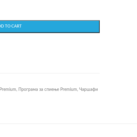
DD TO CART
 Premium
,
Програма за спиење Premium
,
Чаршафи