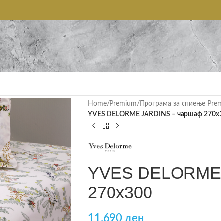
Home
/
Premium
/
Програма за спиење Pre
YVES DELORME JARDINS – чаршаф 270х
YVES DELORME 
270х300
11.690
ден