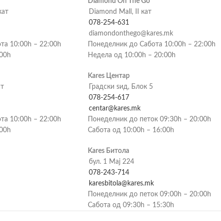
Diamond On The Go
кат
Diamond Mall, II кат
078-254-631
diamondonthego@kares.mk
та 10:00h – 22:00h
Понеделник до Сабота 10:00h – 22:00h
:00h
Недела од 10:00h – 20:00h
Kares Центар
ат
Градски ѕид, Блок 5
078-254-617
centar@kares.mk
та 10:00h – 22:00h
Понеделник до петок 09:30h – 20:00h
:00h
Сабота од 10:00h – 16:00h
Kares Битола
бул. 1 Мај 224
078-243-714
karesbitola@kares.mk
Понеделник до петок 09:00h – 20:00h
Сабота од 09:30h – 15:30h