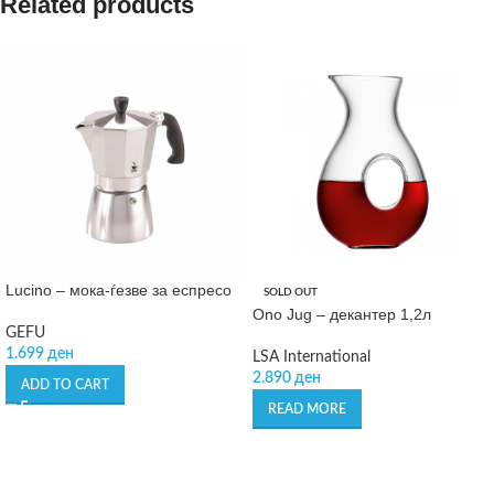
Related products
Lucino – мока-ѓезве за еспресо
SOLD OUT
Ono Jug – декантер 1,2л
GEFU
1.699
ден
LSA International
2.890
ден
ADD TO CART
READ MORE