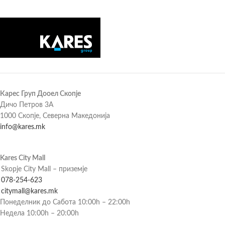
Карес Груп Дооел Скопје
Дичо Петров 3А
1000 Скопје, Северна Македонија
info@kares.mk
Kares City Mall
Skopje City Mall – приземје
078-254-623
citymall@kares.mk
Понеделник до Сабота 10:00h – 22:00h
Недела 10:00h – 20:00h