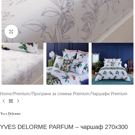
Click to enlarge
Home
/
Premium
/
Програма за спиење Premium
/
Чаршафи Premium
YVES DELORME PARFUM – чаршаф 270х300