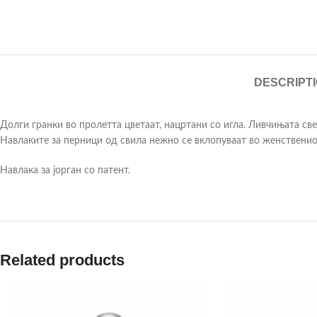
DESCRIPT
Долги гранки во пролетта цветаат, нацртани со игла. Ливчињата свет
Навлаките за перници од свила нежно се вклопуваат во женствен
Навлака за јорган со патент.
Related products