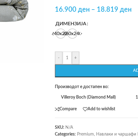
16.900
ден
–
18.819
ден
ДИМЕНЗИЈА
240х220
260х240
-
+
A
Производот е достапен во:
Villeroy Boch (Diamond Mall)
1
Compare
Add to wishlist
SKU:
N/A
Categories:
Premium
,
Навлаки и чаршафи