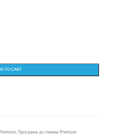
DD TO CART
 Premium
,
Програма за спиење Premium