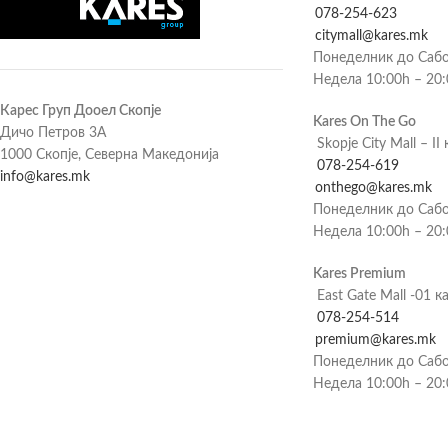
078-254-623
citymall@kares.mk
Понеделник до Сабо
Недела 10:00h – 20
Карес Груп Дооел Скопје
Kares On The Go
Дичо Петров 3А
Skopje City Mall – II 
1000 Скопје, Северна Македонија
078-254-619
info@kares.mk
onthego@kares.mk
Понеделник до Сабо
Недела 10:00h – 20
Kares Premium
East Gate Mall -01 к
078-254-514
premium@kares.mk
Понеделник до Сабо
Недела 10:00h – 20