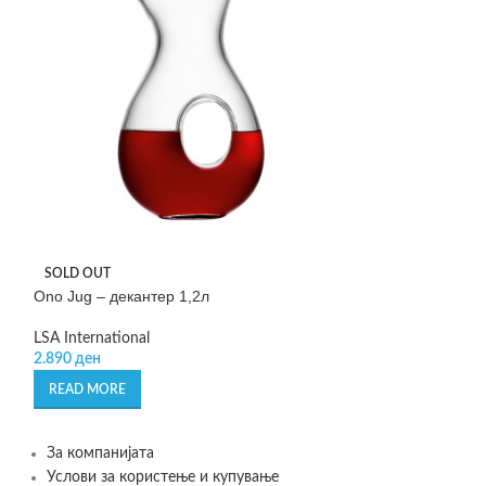
Sparky – затвор
SOLD OUT
Ono Jug – декантер 1,2л
GEFU
770
ден
LSA International
2.890
ден
ADD TO CART
READ MORE
За компанијата
Услови за користење и купување