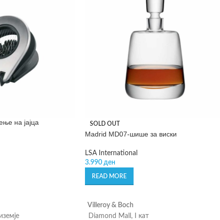
ење на јајца
SOLD OUT
Madrid MD07-шише за виски
LSA International
3.990
ден
READ MORE
Villeroy & Boch
риземје
Diamond Mall, I кат