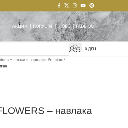
АКЦИИ
| ПОПУСТИ
|
НОВО
|
FADE-OUT
0
ДЕН
mium
/
Навлаки и чаршафи Premium
/
рган
LOWERS – навлака