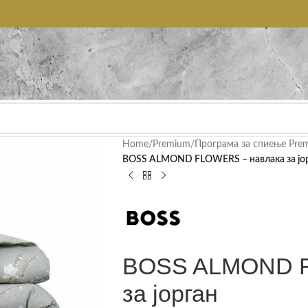
Home
/
Premium
/
Програма за спиење Pre
BOSS ALMOND FLOWERS – навлака за јо
BOSS ALMOND F
за јорган