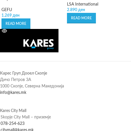
LSA International
GEFU
2.890
ден
1.269
ден
READ MORE
READ MORE
Карес Груп Дооел Скопје
Дичо Петров 3А
1000 Скопје, Северна Македонија
info@kares.mk
Kares City Mall
Skopje City Mall – приземје
078-254-623
citymall@kares.mk