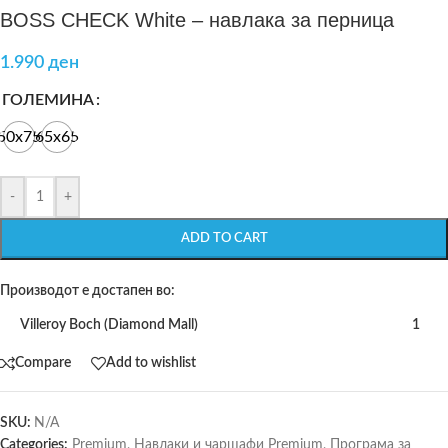
BOSS CHECK White – навлака за перница
1.990
ден
ГОЛЕМИНА
50x75
65x65
-
+
ADD TO CART
Производот е достапен во:
Villeroy Boch (Diamond Mall)
1
Compare
Add to wishlist
SKU:
N/A
Categories:
Premium
,
Навлаки и чаршафи Premium
,
Програма за