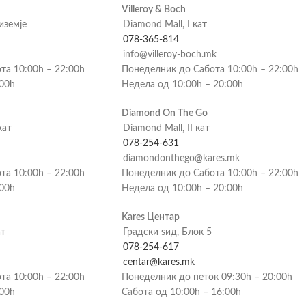
Villeroy & Boch
риземје
Diamond Mall, I кат
078-365-814
info@villeroy-boch.mk
та 10:00h – 22:00h
Понеделник до Сабота 10:00h – 22:00h
:00h
Недела од 10:00h – 20:00h
Diamond On The Go
кат
Diamond Mall, II кат
078-254-631
diamondonthego@kares.mk
та 10:00h – 22:00h
Понеделник до Сабота 10:00h – 22:00h
:00h
Недела од 10:00h – 20:00h
Kares Центар
ат
Градски ѕид, Блок 5
078-254-617
centar@kares.mk
та 10:00h – 22:00h
Понеделник до петок 09:30h – 20:00h
:00h
Сабота од 10:00h – 16:00h