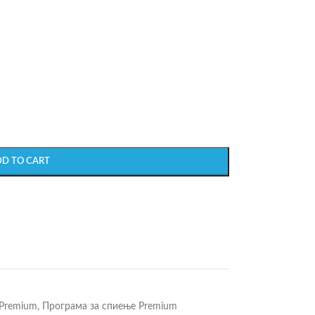
DD TO CART
 Premium
,
Програма за спиење Premium