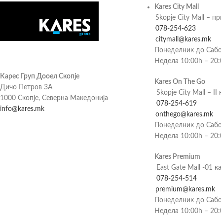
Kares City Mall
Skopje City Mall – п
078-254-623
citymall@kares.mk
Понеделник до Сабо
Недела 10:00h – 20
Карес Груп Дооел Скопје
Kares On The Go
Дичо Петров 3А
Skopje City Mall – II 
1000 Скопје, Северна Македонија
078-254-619
info@kares.mk
onthego@kares.mk
Понеделник до Сабо
Недела 10:00h – 20
Kares Premium
East Gate Mall -01 к
078-254-514
premium@kares.mk
Понеделник до Сабо
Недела 10:00h – 20