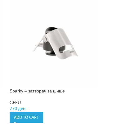
Sparky – затворач за шише
Spirelli – сечил
GEFU
GEFU
770
ден
1.790
ден
ADD TO CART
ADD TO CART