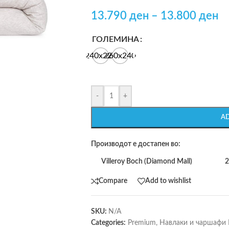
13.790
ден
–
13.800
ден
ГОЛЕМИНА
240х220
260х240
-
+
A
Производот е достапен во:
Villeroy Boch (Diamond Mall)
2
Compare
Add to wishlist
SKU:
N/A
Categories:
Premium
,
Навлаки и чаршафи