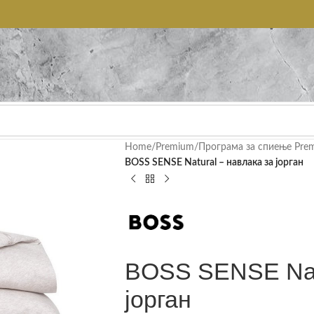
Home
/
Premium
/
Програма за спиење Pre
BOSS SENSE Natural – навлака за јорган
BOSS SENSE Natu
јорган