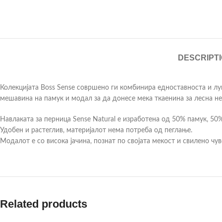
DESCRIPT
Колекцијата Boss Sense совршено ги комбинира едноставноста и лукс
мешавина на памук и модал за да донесе мека ткаенина за лесна нег
Навлаката за перница Sense Natural е изработена од 50% памук, 50
Удобен и растеглив, материјалот нема потреба од пеглање.
Модалот е со висока јачина, познат по својата мекост и свилено чув
Related products