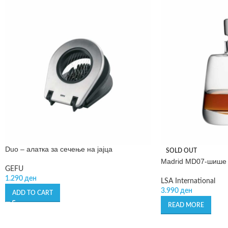
Duo – алатка за сечење на јајца
SOLD OUT
Madrid MD07-шише 
GEFU
1.290
ден
LSA International
3.990
ден
ADD TO CART
READ MORE