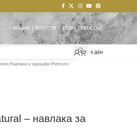
АКЦИИ
| ПОПУСТИ
|
НОВО
|
FADE-OUT
0
ДЕН
mium
/
Навлаки и чаршафи Premium
/
ral – навлака за