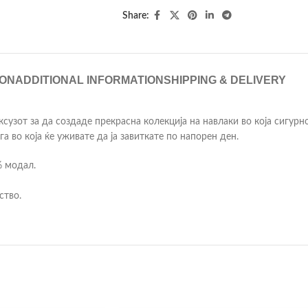
Share:
ION
ADDITIONAL INFORMATION
SHIPPING & DELIVERY
узот за да создаде прекрасна колекција на навлаки во која сигурно
а во која ќе уживате да ја завиткате по напорен ден.
% модал.
ство.