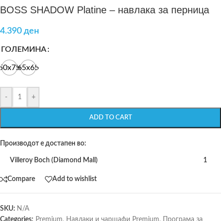
BOSS SHADOW Platine – навлака за перница
4.390
ден
ГОЛЕМИНА
50x75
65x65
-
+
ADD TO CART
Производот е достапен во:
Villeroy Boch (Diamond Mall)
1
Compare
Add to wishlist
SKU:
N/A
Categories:
Premium
,
Навлаки и чаршафи Premium
,
Програма за