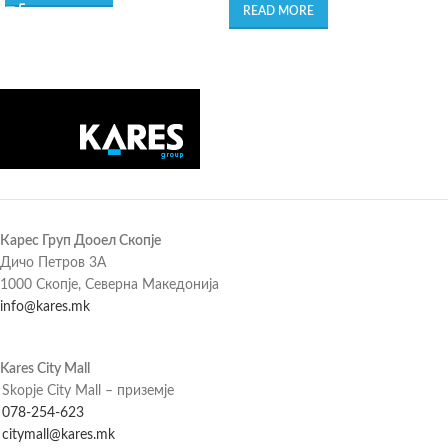
READ MORE
Карес Груп Дооел Скопје
Дичо Петров 3А
1000 Скопје, Северна Македонија
info@kares.mk
Kares City Mall
Skopje City Mall – приземје
078-254-623
citymall@kares.mk