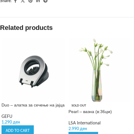
Share:
Related products
Duo – алатка за сечење на јајца
SOLD OUT
Pearl – вазна (в:36цм)
GEFU
1.290
ден
LSA International
2.990
ден
ADD TO CART