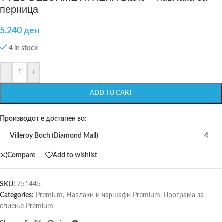
перница
5.240
ден
4 in stock
-
+
ADD TO CART
Производот е достапен во:
Villeroy Boch (Diamond Mall)
4
Compare
Add to wishlist
SKU:
751445
Categories:
Premium
,
Навлаки и чаршафи Premium
,
Програма за
спиење Premium