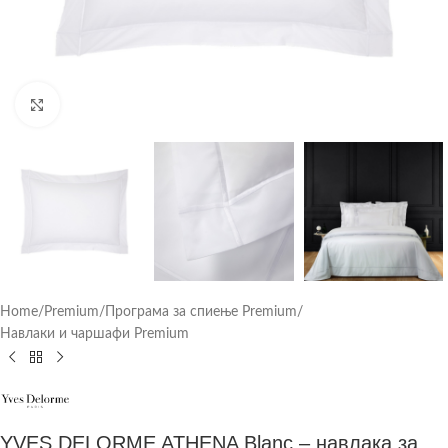
Click to enlarge
Home
/
Premium
/
Програма за спиење Premium
/
Навлаки и чаршафи Premium
YVES DELORME ATHENA Blanc – навлака за