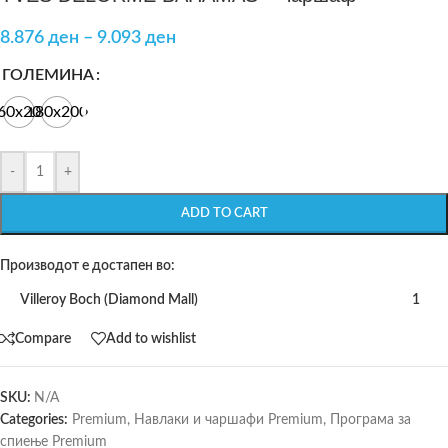
8.876
ден
–
9.093
ден
ГОЛЕМИНА
60x200
180x200
-
+
ADD TO CART
Производот е достапен во:
Villeroy Boch (Diamond Mall)
1
Compare
Add to wishlist
SKU:
N/A
Categories:
Premium
,
Навлаки и чаршафи Premium
,
Програма за
спиење Premium