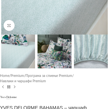
Click to enlarge
Home
/
Premium
/
Програма за спиење Premium
/
Навлаки и чаршафи Premium
YVES DELORME BAHAMAS – чаршаф