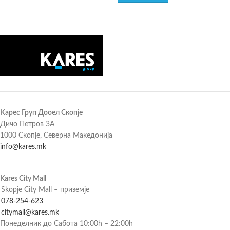
Карес Груп Дооел Скопје
Дичо Петров 3А
1000 Скопје, Северна Македонија
info@kares.mk
Kares City Mall
Skopje City Mall – приземје
078-254-623
citymall@kares.mk
Понеделник до Сабота 10:00h – 22:00h