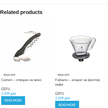
Related products
SOLD OUT
SOLD OUT
Cameri – отворач за вино
Fabiano – апарат за филтер
кафе
GEFU
1.339
ден
GEFU
1.269
ден
READ MORE
READ MORE