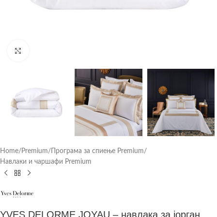
Click to enlarge
Home
/
Premium
/
Програма за спиење Premium
/
Навлаки и чаршафи Premium
YVES DELORME JOYAU – навлака за јорган