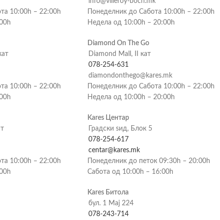
info@villeroy-boch.mk
та 10:00h – 22:00h
Понеделник до Сабота 10:00h – 22:00h
:00h
Недела од 10:00h – 20:00h
Diamond On The Go
кат
Diamond Mall, II кат
078-254-631
diamondonthego@kares.mk
та 10:00h – 22:00h
Понеделник до Сабота 10:00h – 22:00h
:00h
Недела од 10:00h – 20:00h
Kares Центар
ат
Градски ѕид, Блок 5
078-254-617
centar@kares.mk
та 10:00h – 22:00h
Понеделник до петок 09:30h – 20:00h
:00h
Сабота од 10:00h – 16:00h
Kares Битола
бул. 1 Мај 224
078-243-714