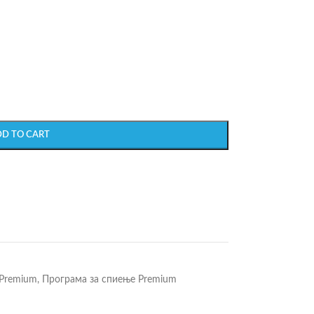
DD TO CART
 Premium
,
Програма за спиење Premium