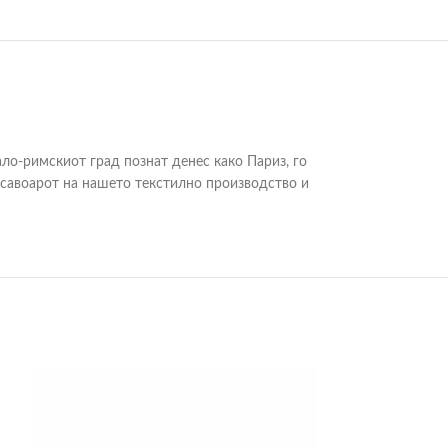
гало-римскиот град познат денес како Париз, го
а савоарот на нашето текстилно производство и