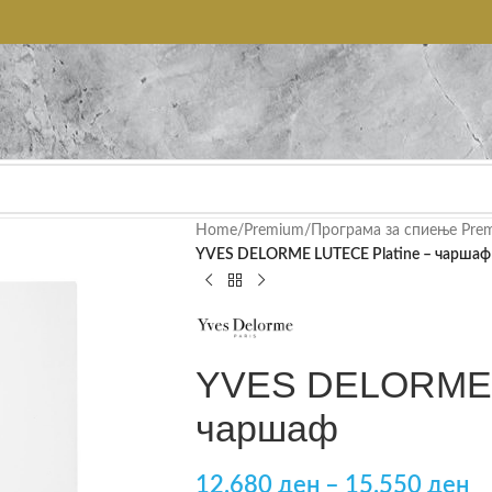
Home
/
Premium
/
Програма за спиење Pre
YVES DELORME LUTECE Platine – чаршаф
YVES DELORME L
чаршаф
12.680
ден
–
15.550
ден