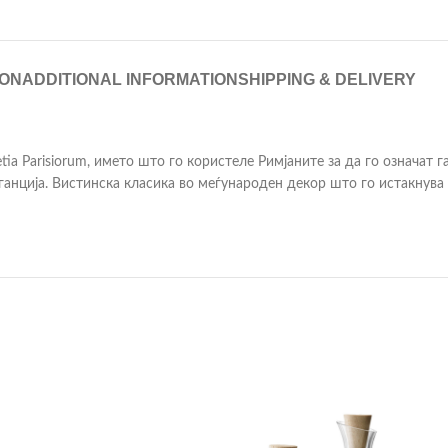
ION
ADDITIONAL INFORMATION
SHIPPING & DELIVERY
tia Parisiorum, името што го користеле Римјаните за да го означат 
еганција. Вистинска класика во меѓународен декор што го истакнув