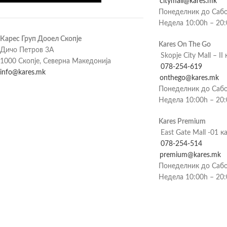
citymall@kares.mk
Понеделник до Сабо
Недела 10:00h – 20
Карес Груп Дооел Скопје
Kares On The Go
Дичо Петров 3А
Skopje City Mall – II 
1000 Скопје, Северна Македонија
078-254-619
info@kares.mk
onthego@kares.mk
Понеделник до Сабо
Недела 10:00h – 20
Kares Premium
East Gate Mall -01 к
078-254-514
premium@kares.mk
Понеделник до Сабо
Недела 10:00h – 20