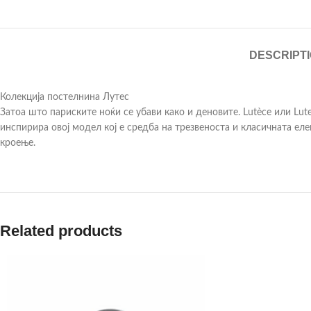
DESCRIPT
Колекција постелнина Лутес
Затоа што париските ноќи се убави како и деновите. Lutèce или Lute
инспирира овој модел кој е средба на трезвеноста и класичната ел
кроење.
Related products