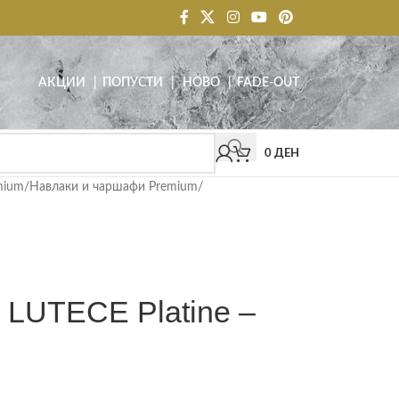
АКЦИИ
| ПОПУСТИ
|
НОВО
|
FADE-OUT
0
ДЕН
mium
/
Навлаки и чаршафи Premium
/
UTECE Platine –