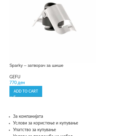
Sparky – затворач за шише
Staub oven dish 
GEFU
Staub
770
ден
5.645
ден
ADD TO CART
ADD TO CART
За компанијата
Услови за користење и купување
Упатство за купување