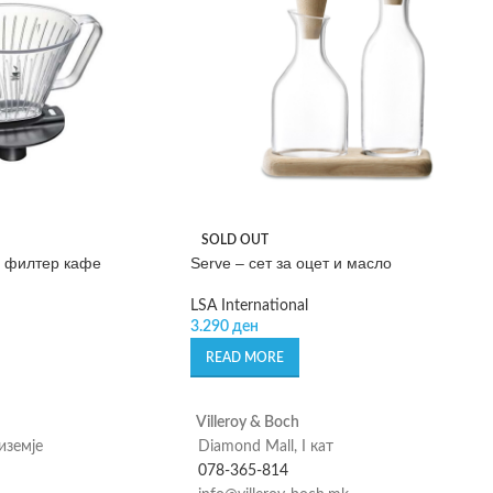
SOLD OUT
а филтер кафе
Serve – сет за оцет и масло
LSA International
3.290
ден
READ MORE
Villeroy & Boch
риземје
Diamond Mall, I кат
078-365-814