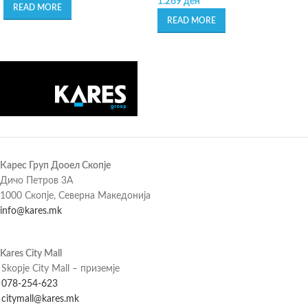
1.269
ден
READ MORE
READ MORE
Карес Груп Дооел Скопје
Дичо Петров 3А
1000 Скопје, Северна Македонија
info@kares.mk
Kares City Mall
Skopje City Mall – приземје
078-254-623
citymall@kares.mk