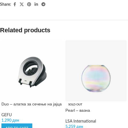
Share:
Related products
Duo – алатка за сечење на јајца
SOLD OUT
Pearl – вазна
GEFU
1.290
ден
LSA International
5.259
ден