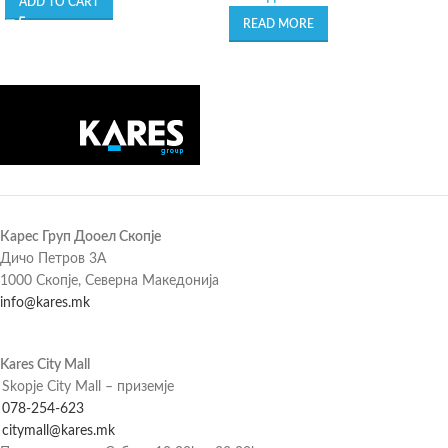
ADD TO CART
READ MORE
Карес Груп Дооел Скопје
Дичо Петров 3А
1000 Скопје, Северна Македонија
info@kares.mk
Kares City Mall
Skopje City Mall – приземје
078-254-623
citymall@kares.mk