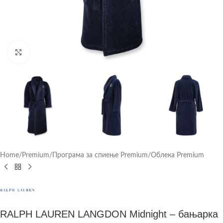
Click to enlarge
Home
/
Premium
/
Програма за спиење Premium
/
Облека Premium
RALPH LAUREN LANGDON Midnight – бањарка