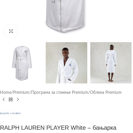
Click to enlarge
Home
/
Premium
/
Програма за спиење Premium
/
Облека Premium
RALPH LAUREN PLAYER White – бањарка