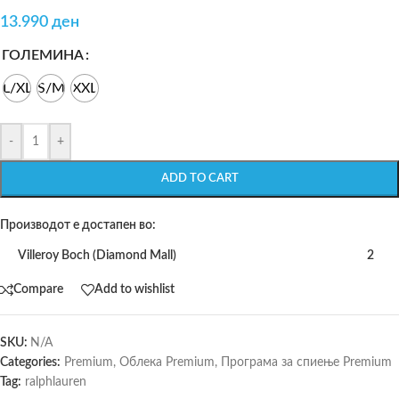
13.990
ден
ГОЛЕМИНА
L/XL
S/M
XXL
-
+
ADD TO CART
Производот е достапен во:
Villeroy Boch (Diamond Mall)
2
Compare
Add to wishlist
SKU:
N/A
Categories:
Premium
,
Облека Premium
,
Програма за спиење Premium
Tag:
ralphlauren