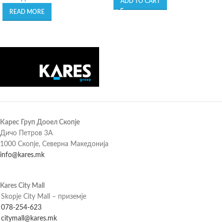
ADD TO CART
READ MORE
Карес Груп Дооел Скопје
Дичо Петров 3А
1000 Скопје, Северна Македонија
info@kares.mk
Kares City Mall
Skopje City Mall – приземје
078-254-623
citymall@kares.mk