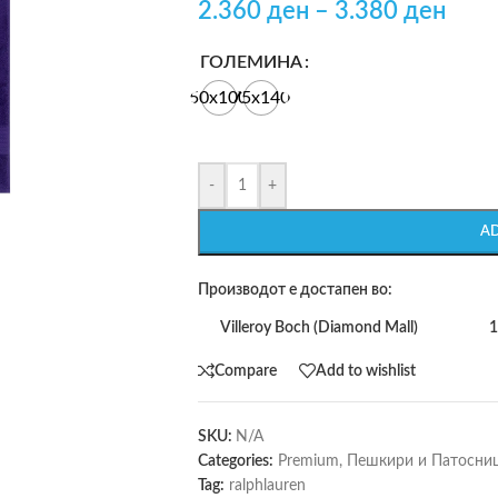
2.360
ден
–
3.380
ден
ГОЛЕМИНА
50x100
75x140
-
+
A
Производот е достапен во:
Villeroy Boch (Diamond Mall)
1
Compare
Add to wishlist
SKU:
N/A
Categories:
Premium
,
Пешкири и Патосни
Tag:
ralphlauren