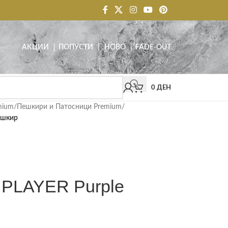
АКЦИИ
| ПОПУСТИ
|
НОВО
|
FADE-OUT
0
ДЕН
mium
/
Пешкири и Патосници Premium
/
ешкир
PLAYER Purple