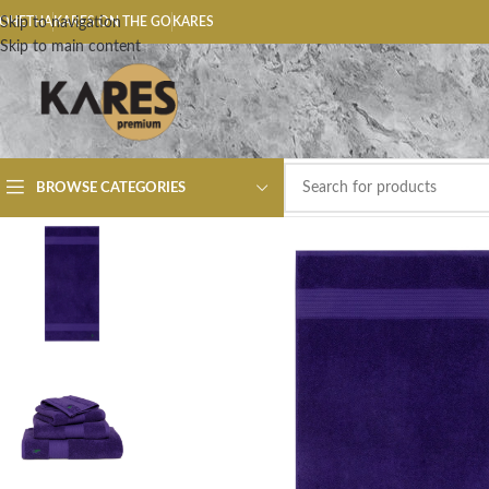
ОЧЕТНА
Skip to navigation
KARES ON THE GO
KARES
Skip to main content
BROWSE CATEGORIES