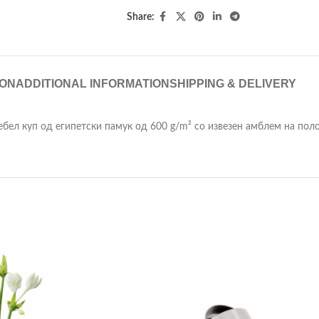
Share:
ION
ADDITIONAL INFORMATION
SHIPPING & DELIVERY
 дебел куп од египетски памук од 600 g/m² со извезен амблем на поло