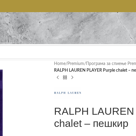
Home
/
Premium
/
Програма за спиење Pre
RALPH LAUREN PLAYER Purple chalet – п
RALPH LAUREN 
chalet – пешкир