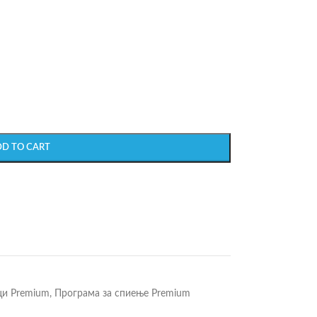
DD TO CART
ци Premium
,
Програма за спиење Premium