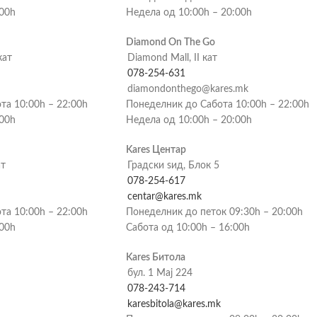
:00h
Недела од 10:00h – 20:00h
Diamond On The Go
кат
Diamond Mall, II кат
078-254-631
diamondonthego@kares.mk
та 10:00h – 22:00h
Понеделник до Сабота 10:00h – 22:00h
:00h
Недела од 10:00h – 20:00h
Kares Центар
ат
Градски ѕид, Блок 5
078-254-617
centar@kares.mk
та 10:00h – 22:00h
Понеделник до петок 09:30h – 20:00h
:00h
Сабота од 10:00h – 16:00h
Kares Битола
бул. 1 Мај 224
078-243-714
karesbitola@kares.mk