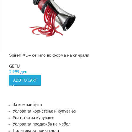
Spirelli XL – сечило во форма на спирали
Verdura – лупач
GEFU
GEFU
2.999
ден
1.490
ден
ADD TO CART
ADD TO CART
За компанијата
Услови за користење и купување
Упатство за купување
Услови за продажба на мебел
Политика за приватност