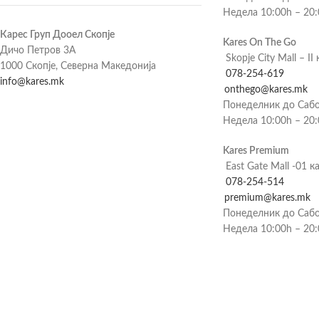
Недела 10:00h – 20
Карес Груп Дооел Скопје
Kares On The Go
Дичо Петров 3А
Skopje City Mall – II 
1000 Скопје, Северна Македонија
078-254-619
info@kares.mk
onthego@kares.mk
Понеделник до Сабо
Недела 10:00h – 20
Kares Premium
East Gate Mall -01 к
078-254-514
premium@kares.mk
Понеделник до Сабо
Недела 10:00h – 20