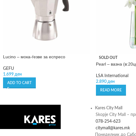
Lucino – мока-ѓезве за еспресо
SOLD OUT
Pearl – вазна (в:20ц
GEFU
1.699
ден
LSA International
2.890
ден
ADD TO CART
READ MORE
Kares City Mall
Skopje City Mall – п
078-254-623
citymall@kares.mk
Понеделник до Сабо