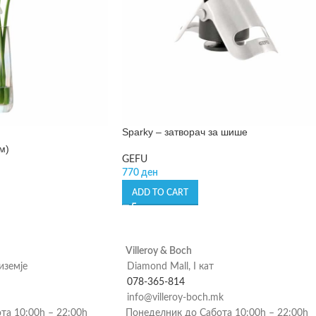
Sparky – затворач за шише
м)
GEFU
770
ден
ADD TO CART
Villeroy & Boch
риземје
Diamond Mall, I кат
078-365-814
info@villeroy-boch.mk
та 10:00h – 22:00h
Понеделник до Сабота 10:00h – 22:00h