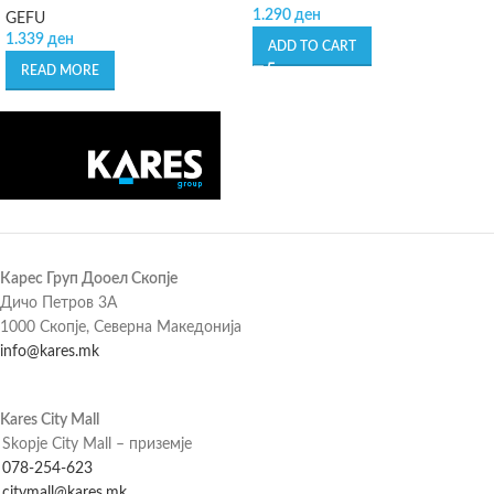
1.290
ден
GEFU
1.339
ден
ADD TO CART
READ MORE
Карес Груп Дооел Скопје
Дичо Петров 3А
1000 Скопје, Северна Македонија
info@kares.mk
Kares City Mall
Skopje City Mall – приземје
078-254-623
citymall@kares.mk