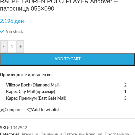
RALPH LAUREN POLO PLAYER Andover –
патосница 055×090
2.196
ден
6 in stock
-
+
ADD TO CART
Производот е достапен во:
Villeroy Boch (Diamond Mall)
2
Карес City Mall (приземје)
1
Карес Премиум (East Gate Mall)
3
Compare
Add to wishlist
SKU:
1042942
Categories:
Premium
,
Пешкири и Патосници Premium
,
Програма за