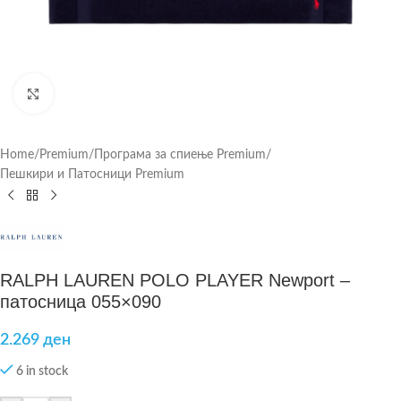
Click to enlarge
Home
/
Premium
/
Програма за спиење Premium
/
Пешкири и Патосници Premium
RALPH LAUREN POLO PLAYER Newport –
патосница 055×090
2.269
ден
6 in stock