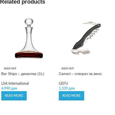
Related products
SOLD OUT
SOLD OUT
Bar Ships – декантер (1L)
Cameri – отворач за вино
LSA International
GEFU
4.990
ден
1.339
ден
READ MORE
READ MORE