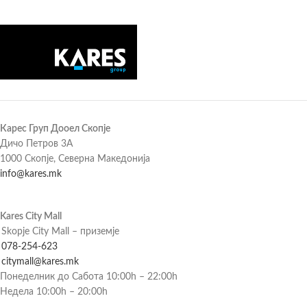
Карес Груп Дооел Скопје
Дичо Петров 3А
1000 Скопје, Северна Македонија
info@kares.mk
Kares City Mall
Skopje City Mall – приземје
078-254-623
citymall@kares.mk
Понеделник до Сабота 10:00h – 22:00h
Недела 10:00h – 20:00h