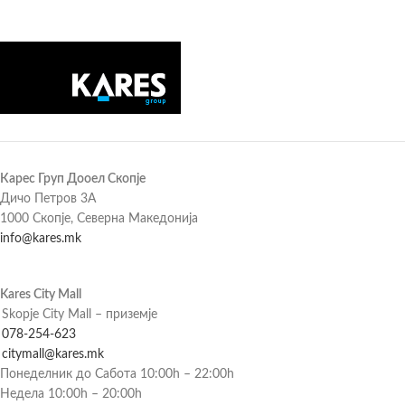
Карес Груп Дооел Скопје
Дичо Петров 3А
1000 Скопје, Северна Македонија
info@kares.mk
Kares City Mall
Skopje City Mall – приземје
078-254-623
citymall@kares.mk
Понеделник до Сабота 10:00h – 22:00h
Недела 10:00h – 20:00h