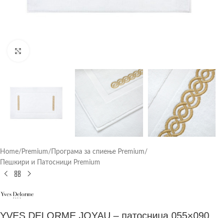
Click to enlarge
Home
/
Premium
/
Програма за спиење Premium
/
Пешкири и Патосници Premium
YVES DELORME JOYAU – патосница 055×090