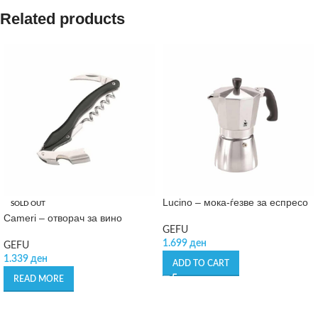
Related products
Lucino – мока-ѓезве за еспресо
SOLD OUT
Cameri – отворач за вино
GEFU
1.699
ден
GEFU
1.339
ден
ADD TO CART
READ MORE