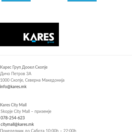
Карес Груп Дооел Скопје
Дичо Петров 3А
1000 Скопје, Северна Македонија
info@kares.mk
Kares City Mall
Skopje City Mall – приземје
078-254-623
citymall@kares.mk
Понеделник до Сабота 10:00h – 22:00h