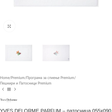
Click to enlarge
Home
/
Premium
/
Програма за спиење Premium
/
Пешкири и Патосници Premium
YVES DELORME PARFUM – патосница 055х090