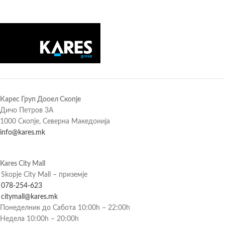
Карес Груп Дооел Скопје
Дичо Петров 3А
1000 Скопје, Северна Македонија
info@kares.mk
Kares City Mall
Skopje City Mall – приземје
078-254-623
citymall@kares.mk
Понеделник до Сабота 10:00h – 22:00h
Недела 10:00h – 20:00h