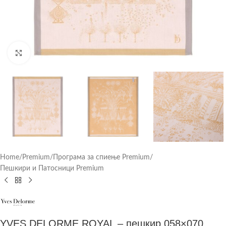
Click to enlarge
Home
/
Premium
/
Програма за спиење Premium
/
Пешкири и Патосници Premium
YVES DELORME ROYAL – пешкир 058×070