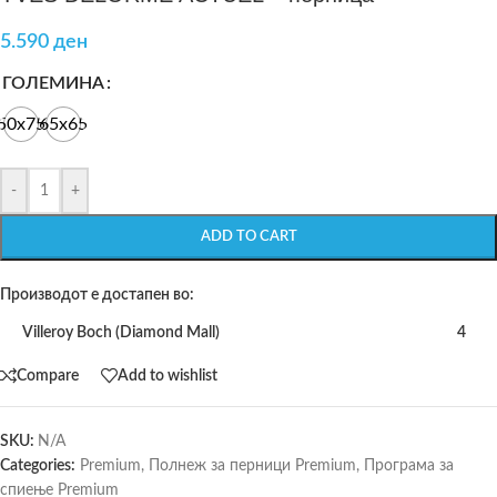
5.590
ден
ГОЛЕМИНА
50x75
65x65
-
+
ADD TO CART
Производот е достапен во:
Villeroy Boch (Diamond Mall)
4
Compare
Add to wishlist
SKU:
N/A
Categories:
Premium
,
Полнеж за перници Premium
,
Програма за
спиење Premium