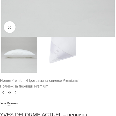
Click to enlarge
Home
/
Premium
/
Програма за спиење Premium
/
Полнеж за перници Premium
YVES DELORME ACTUEL – перница