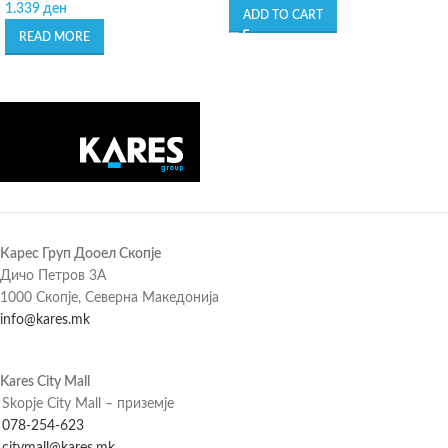
1.339
ден
ADD TO CART
READ MORE
Карес Груп Дооел Скопје
Дичо Петров 3А
1000 Скопје, Северна Македонија
info@kares.mk
Kares City Mall
Skopje City Mall – приземје
078-254-623
citymall@kares.mk