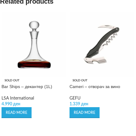
Related products
SOLD OUT
SOLD OUT
Bar Ships – декантер (1L)
Cameri – отворач за вино
LSA International
GEFU
4.990
ден
1.339
ден
READ MORE
READ MORE