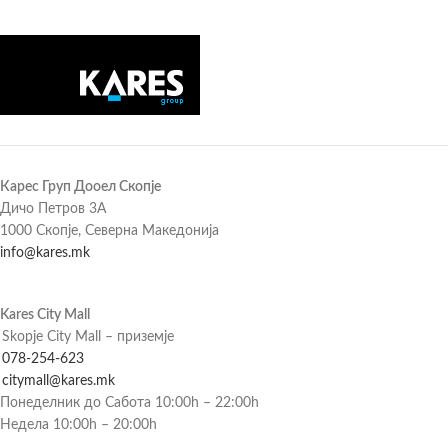
Карес Груп Дооел Скопје
Дичо Петров 3А
1000 Скопје, Северна Македонија
info@kares.mk
Kares City Mall
Skopje City Mall – приземје
078-254-623
citymall@kares.mk
Понеделник до Сабота 10:00h – 22:00h
Недела 10:00h – 20:00h