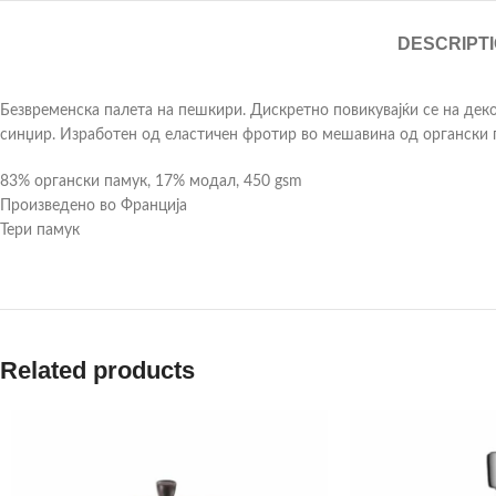
DESCRIPT
Безвременска палета на пешкири. Дискретно повикувајќи се на деко
синџир. Изработен од еластичен фротир во мешавина од органски па
83% органски памук, 17% модал, 450 gsm
Произведено во Франција
Тери памук
Related products