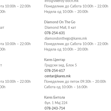
info@villeroy-boch.mk
та 10:00h – 22:00h
Понеделник до Сабота 10:00h – 22:00h
:00h
Недела од 10:00h – 20:00h
Diamond On The Go
кат
Diamond Mall, II кат
078-254-631
diamondonthego@kares.mk
та 10:00h – 22:00h
Понеделник до Сабота 10:00h – 22:00h
:00h
Недела од 10:00h – 20:00h
Kares Центар
ат
Градски ѕид, Блок 5
078-254-617
centar@kares.mk
та 10:00h – 22:00h
Понеделник до петок 09:30h – 20:00h
:00h
Сабота од 10:00h – 16:00h
Kares Битола
бул. 1 Мај 224
078-243-714