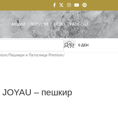
АКЦИИ
| ПОПУСТИ
|
НОВО
|
FADE-OUT
0
ДЕН
mium
/
Пешкири и Патосници Premium
/
JOYAU – пешкир