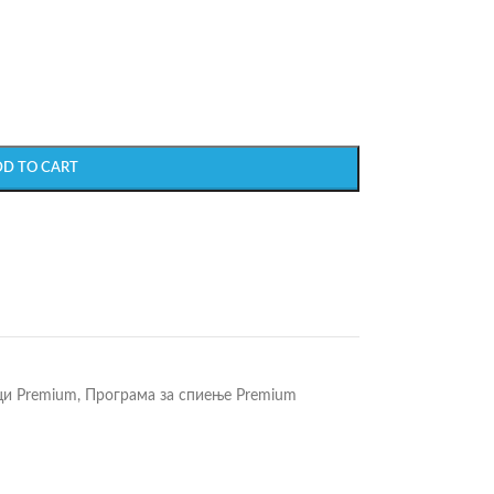
DD TO CART
ци Premium
,
Програма за спиење Premium