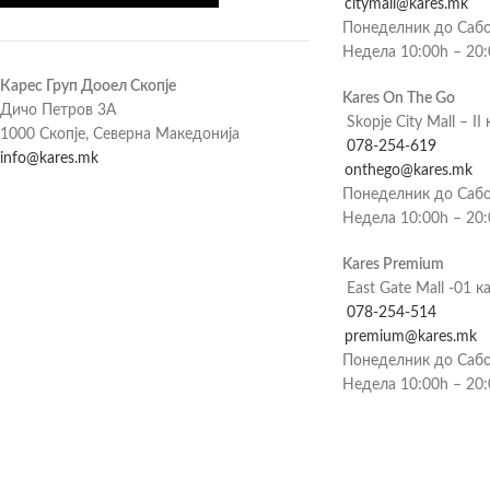
citymall@kares.mk
Понеделник до Сабо
Недела 10:00h – 20
Карес Груп Дооел Скопје
Kares On The Go
Дичо Петров 3А
Skopje City Mall – II 
1000 Скопје, Северна Македонија
078-254-619
info@kares.mk
onthego@kares.mk
Понеделник до Сабо
Недела 10:00h – 20
Kares Premium
East Gate Mall -01 к
078-254-514
premium@kares.mk
Понеделник до Сабо
Недела 10:00h – 20