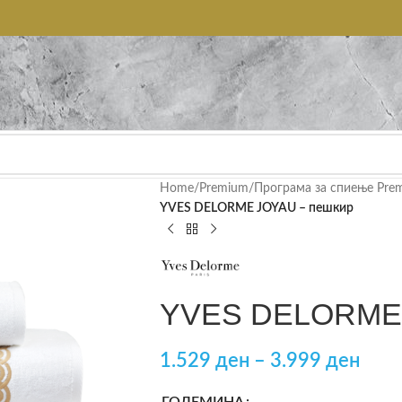
Home
/
Premium
/
Програма за спиење Pre
YVES DELORME JOYAU – пешкир
YVES DELORME 
1.529
ден
–
3.999
ден