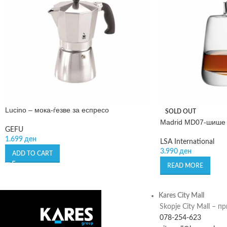
Lucino – мока-ѓезве за еспресо
SOLD OUT
Madrid MD07-шише 
GEFU
1.699
ден
LSA International
3.990
ден
ADD TO CART
READ MORE
Kares City Mall
Skopje City Mall – п
078-254-623