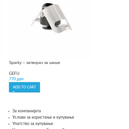
Sparky – затворач за шише
Spirelli – сечил
GEFU
GEFU
770
ден
1.790
ден
ADD TO CART
ADD TO CART
За компанијата
Услови за користење и купување
Упатство за купување