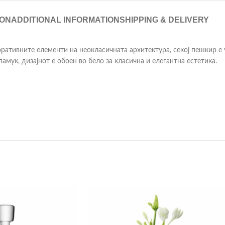
ION
ADDITIONAL INFORMATION
SHIPPING & DELIVERY
ративните елементи на неокласичната архитектура, секој пешкир е у
мук, дизајнот е обоен во бело за класична и елегантна естетика.