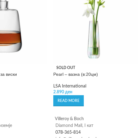
SOLD OUT
за виски
Pearl – вазна (в:20цм)
LSA International
2.890
ден
READ MORE
Villeroy & Boch
риземје
Diamond Mall, I кат
078-365-814