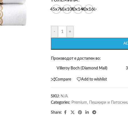
ГОЛЕМИНА
45x70
55x100
70x140
90x160
-
+
A
Производот е достапен во:
Villeroy Boch (Diamond Mall)
3
Compare
Add to wishlist
SKU:
N/A
Categories:
Premium
,
Пешкири и Патосни
Share: