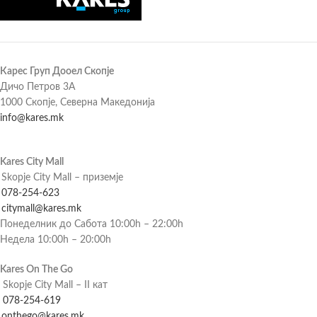
Карес Груп Дооел Скопје
Дичо Петров 3А
1000 Скопје, Северна Македонија
info@kares.mk
Kares City Mall
Skopje City Mall – приземје
078-254-623
citymall@kares.mk
Понеделник до Сабота 10:00h – 22:00h
Недела 10:00h – 20:00h
Kares On The Go
Skopje City Mall – II кат
078-254-619
onthego@kares.mk