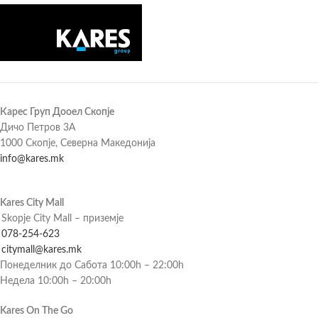
Карес Груп Дооел Скопје
Дичо Петров 3А
1000 Скопје, Северна Македонија
info@kares.mk
Kares City Mall
Skopje City Mall – приземје
078-254-623
citymall@kares.mk
Понеделник до Сабота 10:00h – 22:00h
Недела 10:00h – 20:00h
Kares On The Go